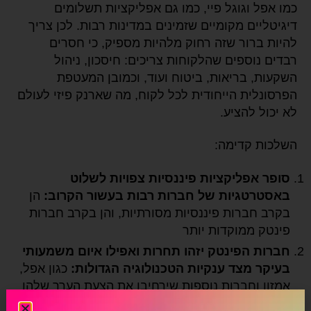
כמו אפל וגוגל פיי, כמו גם אפליקציות תשלומים
דיגיטליים מקומיים שזמינים במדינות רבות. לכן צריך
להיות ברור שזה רחוק מלהיות מספיק, כי חסרים
רבדים נוספים שהלקוחות צריכים: חיסכון, ניהול
השקעות, בריאות, ביטוח ועוד, וכמובן המעטפת
הפרסונלית הייחודית לכל לקוח, מה שארנק פיזי לעולם
לא יכול להציע.
השלכות קדימה:
סופר אפליקציות פיננסיות צפויות לשלוט
באסטרטגיות של חברות רבות בעשור הקרוב:
הן
בקרב חברות פיננסיות מסורתיות, והן בקרב חברות
פינטק ממוקדות יותר
חברות הפינטק יזהו תחרות ואפילו איום משמעותי
בעיקר מצד ענקיות הטכנולוגיה הגדולות:
כגון אפל,
אמזון וחברות נוספות שירחיבו את הצעת הערך שלהן
ובכך יתחרו בשחקנים קטנים יותר. בדיוק היום קראתי