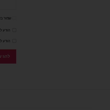
שמור בד
הודע לי
הודע ל