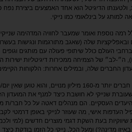
, ולטענתו הדיגיטל הוא אחד האמצעים ביצירת נפח פ
ה למותג על בינלאומי כמו נייקי.
לל רמה נוספת ואומר שמעבר לחוויה המדהימה שנייקי
ובאפליקציות שלה (שאגב מתורגמות ונגישות בעשרו
ברחבי העולם כולל שיתופי פעולה עם מותגים וגופים
), ה״-לב״ של הצמיחה ממכירות דיגיטליות ישירות ה
דון החברים שלה, ובמילים אחרות: הלקוחות הקיימים
במועדון חברים יותר מ-160 מיליון מנויים, והוא טוען שאי
עוברת שנייקי לא חושבת כיצד למנף את המועדון הז
יעדים העסקיים. הם מנהלים דאטה על כל חבר/ת מו
יל העדפות אישי, מה שעוזר לנייקי באופן דרמטי לקב
שיווקיות בעת השקת דגמי מוצרים חדשים (למי ולכמ
איזו מדינה?) ומעל הכל, נייקי כל הזמן בודקת כיצד ל