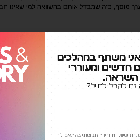
רך מוסף, כזה שמבדל אותם בהשוואה למי שאינו חב
מקורי >
אני משתף במהלכים
ם חדשים ומעוררי
השראה.
וונדיס משיקה בוט AI למיכון ההזמנות ב- riveThru
גם לקבל למייל?
כתיבת תגובה
ות שיווקיות ודיוור תקופתי בהתאם ל