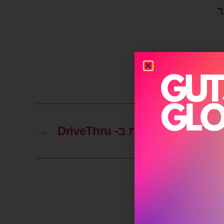
ר
D
→