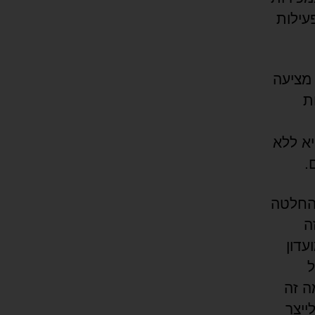
עילות
 מציעה
ת
יא ללא
.
ן יום/החלטה
ה
עדון
ל
ה זה
ייצר