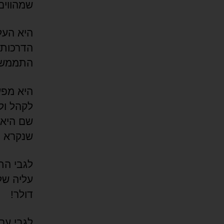
שמהווים
היא העל
הדרכות ו
התממשקו
לקהל ולס
שם היא 
שנקרא Swoosh).
דולר!
לגבי ער