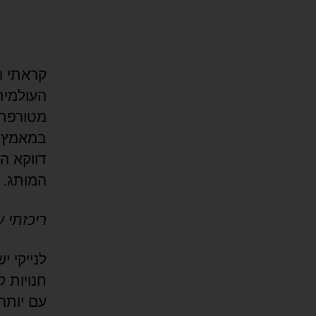
העולמית
מטורפת 
במאמץ ה
דווקא ה
המותג.
ריכזתי ע
חנויות 