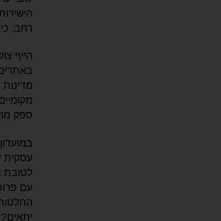
הישירות
רחב, כיא
הייף צו
באתרים 
מדינות 
מקומיים
ספק מוע
עסקית ש
לטובת ה
עם פרופ
החלטות 
יתאים? ב