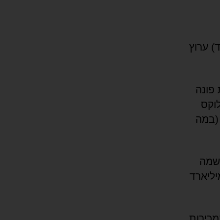
) ערוץ
אחת פונה
לוקס
 (במה
חות (D2C), נייקי רשמה
 מ-14% ביחס ל-2022, עם הכנסות של 18.7 מיליארד
מכירות