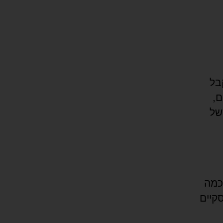
בל
ם,
של
לל כמה
קיים