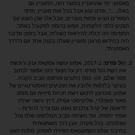
מאמזון: "מי שהתעניין במוצר הזה, התעניין גם
באלו….", ופרט קטן אבל בכל זאת מעניין: מדפי
הספרים הציגו פחות מוצרים, אבל אלו שכן הוצגו עם
הפנים כלפי הלקוחות, ממש בדומה למקובל באתר.
התפיסה הזו יכולה להיראות כשולית, אבל בזמנו מדובר
היה בחידוש מרענן ומעניין שעלה בקנה אחד עם ה"דרך
האמזונית".
ה
ול פודס:
ב-2017, אמזון עושה עסקאת ענק ורוכשת
את רשת הול פודס. רק על הצעד הזה אפשר לכתוב
ספר שלם, והו- כמה ניתונים פורסמו סביב הקניה,
בעיקר בלנסות ולהבין את המניעים האסטרטגיים של
אמזון: מהרצון לרכוש רשת חנויות פיזיות עם מותג
מאוד פופולרי, אליטיסטי אפילו, דרך גישה ישירה
לדאטה של קהל צרכנים נאמן וגם צריך להודות –
אמיד יחסית, ועד השיחה סביב המלחמה שלה מול
וואלמרט. בכל מקרה, אבן דרך משמעותית
בחיבור עולם הקמעונאות הפיזית לאמזון, מלכת האון