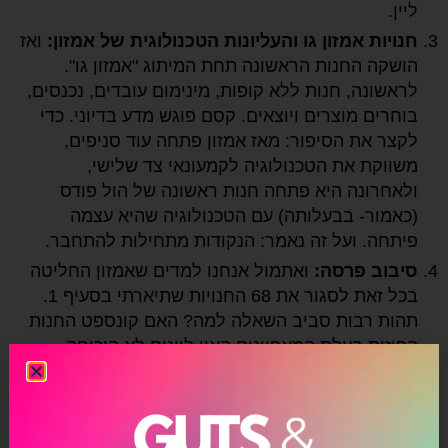
ליין.
חנויות אמזון גו והעליונות הטכנולוגית של אמזון:
ואז
הושקה החנות הראשונה תחת המיתוג "אמזון גו".
לראשונה, חנות ללא קופות, מינימום עובדים, נכנסים,
בוחרים מוצרים ויוצאים. קסם פוגש מדע בדיוני. כדי
לקצר את הסיפור: מאז אמזון פתחה עוד סניפים,
משווקת את הטכנולוגיה לקמעונאי צד שלישי,
ולאחרונה היא פתחה חנות ראשונה של הול פודס
(כאמור- בבעלותה) עם הטכנולוגיה שהיא עצמה
פיתחה. ועל זה נאמר: הנקודות מתחילות להתחבר.
סיבוב פרסה:
ואתמול אנחנו למדים שאמזון החליטה
בכל זאת לסגור את 68 החנויות שתיארתי בסעיף 1.
תהות רבות סביב השאלה למה? האם קונספט החנות
הפיזית בעלת המאפיינים האון ליינים לא הוכיחה
עצמה? האם אמזון הבינה שדווקא מודל האמזון גו,
הפתרון הטכנולוגי שלה עדיף וכדאי להתמקד בו? האם
דווקא הול פודס תהפוך לפלטפורמה הפיזית שלה
לקשר ישיר עם הצרכנים?