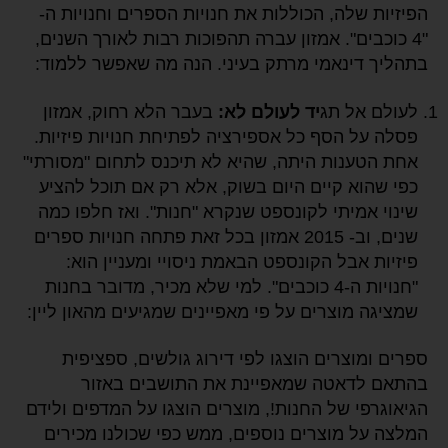
הפיזיות שלה, הכוללות את חנויות הספרים וחנויות ה-
"4 כוכבים". אמזון עברה תהפוכות רבות לאורך השנים,
בתהליך דינאמי מרתק בעיני. הנה מה שאפשר ללמוד:
לעולם אל תג
יד לעולם לא:
בעבר הלא רחוק, אמזון
פסלה על הסף כל אספירציה לפתיחת חנויות פיזיות.
אחת הטענות היתה, שהיא לא תיכנס לתחום "מסורתי"
כפי שהוא קיים היום בשוק, אלא רק אם תוכל להציע
שינוי אמיתי לקונספט שנקרא "חנות". ואז חלפו כמה
שנים, וב- 2015 אמזון בכל זאת פתחה חנויות ספרים
פיזיות אבל הקונספט הבאמת ניסויי ומעניין הוא:
"חנויות ה-4 כוכבים". למי שלא מכיר, מדובר בחנות
שמציגה מוצרים על פי מאפיינים שמגיעים מהאון ליין:
ספרים ומוצרים הוצגו לפי דירוג גולשים, ספציפית
בהתאם לדאטה שמאפיינת את התושבים באזור
הגיאוגרפי של החנות!, מוצרים הוצגו על המדפים ולידם
המלצה על מוצרים נוספים, ממש כפי שכולנו מכירים