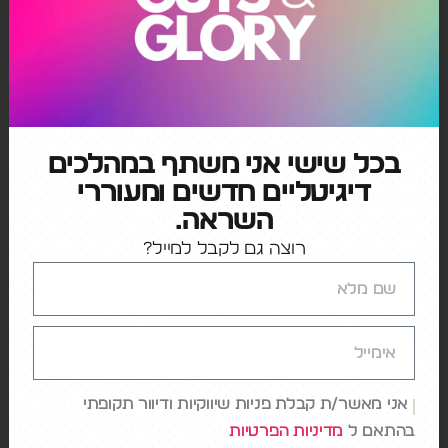
הרבה שאלות, אבל עובדה אחת מעניינת: למרות גודלה
העצום והכיסים העמוקים, אמזון היא עדיין סטארטאפ
בהרבה מובנים. מתנסה שוב ושוב, לא חוששת לעשות
סיבובי פרסה ובעיקר – להיות אולטרה מפוקסים!
בכל שישי אני משתף במהלכים
אמזון
,
אמזון גו
,
אמזון פריים
,
אסטרטגיה
,
צרכנות דיגיטלית
דיגיטליים חדשים ומעוררי
השראה.
רוצה גם לקבל למייל?
←
מכולת 2.0
→
מודל הבאנדל ומונוגמיה צרכנית
אני מאשר/ת קבלת פניות שיווקיות ודיוור תקופתי
כתיבת תגובה
בהתאם ל
מדיניות הפרטיות