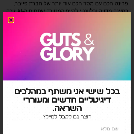
פרינט חכם עם מסר חכם עוד יותר של חברת פייבר,
כמענה מדויק ורלוונטי להייפ המטורף שתחום ה-AI זוכה
לו כרגע. ממתק תוכן אמיתי.
Fiverr
,
AI
,
קריאייטיב
בכל שישי אני משתף במהלכים
דיגיטליים חדשים ומעוררי
השראה.
קטגוריות
רוצה גם לקבל למייל?
AI