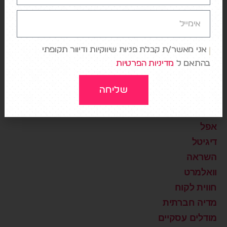
DATA
Design
Digital Healthcare
NETFLIX
אני מאשר/ת קבלת פניות שיווקיות ודיוור תקופתי
בהתאם ל
מדיניות הפרטיות
Storytelling
Uncategorized
שליחה
אמזון
אסטרטגיה
אפל
דיגיטל
השראה
וואלמרט
חווית לקוח
מדיה חברתית
מודלים עסקיים