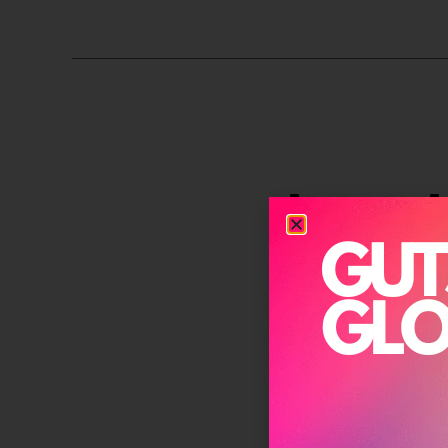
לשאול
לכן