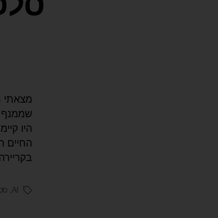
סלפי
היו קיימ
החיים ה
בקריירה
AI
,
סטו