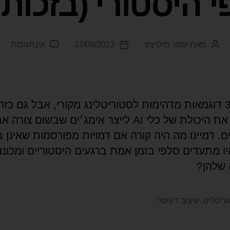
 היסטורי (בזכות AI)
מאת
עומר מילויצקי
12/06/2023
אין תגובות
מצאתי 3 דוגמאות מדהימות לסטוריטלינג מקורי, אבל גם כזה
שממנף את היכולת של כלי AI לייצר אימג׳ים שבשום צ
ים. דמיינו מה היה קורה אם דמויות מפורסמות שאינן בי
יו מתעדים סלפי בזמן אמת ברגעים היסטוריים ומכוננ
 שלהן?
ריטלינג
,
עיצוב דיגיטלי