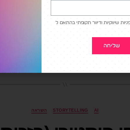
עולם הפרומפטים, אותן שאי
ליכולת קריטית שמשפיעה על מידת הערך שניתן להפי
ות שיווקיות ודיוור תקופתי בהתאם ל
ישית, יקומו קורסים ייעודים לנושא הזה, אולי אפילו 
ת בענפים שונים, כי ככל […]
שליחה
ומפטים
AI
STORYTELLING
השראה