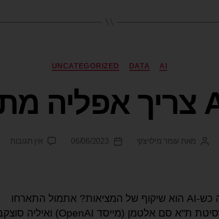
UNCATEGORIZED
DATA
AI
מאת
עומר מילויצקי
06/06/2023
אין תגובות
מה קורה כש-AI הוא שיקוף של המציאות? אתמול התארחו
באוניברסיטת ת"א סם אלטמן (מייסד OpenAI) ואיליה 