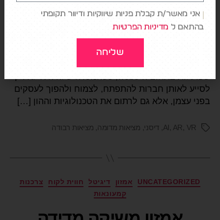
אני מאשר/ת קבלת פניות שיווקיות ודיוור תקופתי
העניין של דיסני בטכנולוגיות חדשות הוא לא דבר חדש,
בהתאם ל
מדיניות הפרטיות
והמחזור של 2022 כולל כמה חברות מאוד מעניינות,
כאלו שמעצבות את המסגרת הכללית ממנה אפשר
שליחה
להבין את החזון של החברה. עיקר המיקוד הוא בחברות
שפועלות בתחום ה-web3, כשהמטרה שלה היא לא רק
לסייע לאותן חברות להתפתח, לצמוח ולהפוך לעסקים
בפני עצמן, אלא גם לרתום את הטכנולוגיות וההון […]
VR
,
AR
,
AI
,
דיסני
,
מציאות מדומה
,
מציאות רבודה
UNCATEGORIZED
אמזון
דיגיטל
חווית לקוח
צרכנות
קמעונאות
אמזון משיקה מדידה