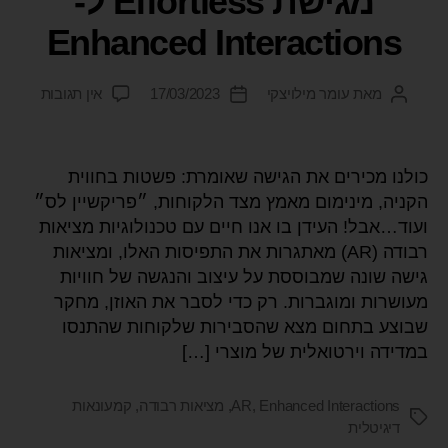
מגישת Effortless ל-
Enhanced Interactions
מאת
עומר מילויצקי
17/03/2023
אין תגובות
כולנו מכירים את הגישה שאומרת: פשטות בחווית
הקניה, מינימום מאמץ מצד הלקוחות, ״פריקשיין לס״
ועוד…אבל! העידן בו אנו חיים עם טכנולוגיות מציאות
רבודה (AR) מאתגרות את התפיסות האלו, ומציאות
גישה שונה שמבוססת על עיצוב והנגשה של חוויות
מעושרות ומוגברות. רק כדי לסבר את האוזן, מחקר
שבוצע בתחום מצא שהסבירות שלקוחות שהתנסו
במדידה וירטואלית של מוצרי […]
Enhanced Interactions
,
AR
,
מציאות רבודה
,
קמעונאות
דיגיטלית