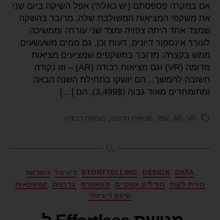
אם במקרה פספסתם (יש כאלו?) אפל השיקה ביום שני
את משקפי המציאות המשולבת שלה. מדובר בהשקה
שמצד אחד היתה צפויה ומצד שני עוררה וממשיכה
לעורר אינספור דיונים, דעות וכן, גם ממים משעשעים.
ממש בקצרה: מדובר במשקפים שמציעים מציאות
מדומה (VR) וגם מציאות רבודה (AR) – וזו נקודה
חשובה להמשך…הם יושקו בתחילת השנה הבאה
ומתומחרים מאוד גבוה (3,499$). הם […]
VR
,
AR
,
אפל
,
מציאות מדומה
,
מציאות רבודה
DATA
DESIGN
STORYTELLING
דיגיטל
השראה
חווית לקוח
מודלים עסקיים
מטאוורס
צרכנות
קמעונאות
שיווק דיגיטלי