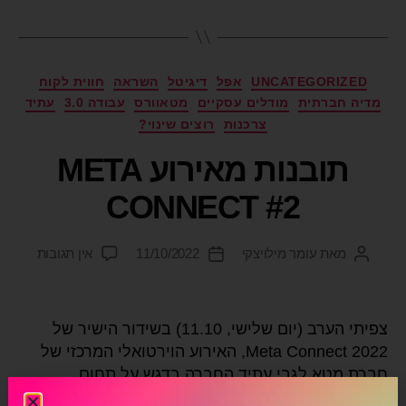
UNCATEGORIZED
אפל
דיגיטל
השראה
חווית לקוח
מדיה חברתית
מודלים עסקיים
מטאוורס
עבודה 3.0
עתיד
צרכנות
רוצים שינוי?
תובנות מאירוע META
CONNECT #2
מאת
עומר מילויצקי
11/10/2022
אין תגובות
צפיתי הערב (יום שלישי, 11.10) בשידור הישיר של
Meta Connect 2022, האירוע הוירטואלי המרכזי של
חברת מטא לגבי עתיד החברה בדגש על תחום
המטאוורס, שהועבר בלייב בפייסבוק. אני כותב ומשתף