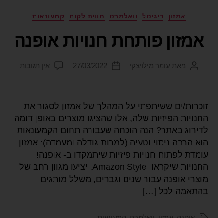
אמזון
דיגיטל
וואלמרט
חווית לקוח
קמעונאות
אמזון פותחת חנויות אופנה
מאת
עומר מילויצקי
27/03/2022
אין תגובות
זוכרות/ים ששיתפתי על המהלך של אמזון לסגור את
החנויות הפיזיות שלה, אלו שהציגו מוצרים באופן דומה
לדירוג באתר? הנה הוכחה שעבורה תחום הקמעונאות
הוא הרבה ניסוי וטעיה (למרות גודלה ומעמדה): אמזון
עומדת לפתוח חנויות פיזיות שיתמקדו ב- אופנה!
החנויות שיקראו Amazon Style, יציעו מגוון רחב של
מוצרי אופנה עבור שנים וגברים, משלל מותגים
בהתאמה לכל […]
אופנה
,
אמזון
,
וואלמרט
,
קמעונאות