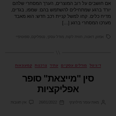
אם חושבים על רוב המוצרים, הערך המסחרי שלהם
יורד ברגע שמתחילים להשתמש בהם: שמפו, בגדים,
מדיח כלים. קחו למשל קניית רכב חדש: הוא מאבד
מערכו המסחרי ברגע […]
אמזון
,
דאטה
,
חווית לקוח
,
מודל עסקי
,
נטפליקס
,
ספוטיפיי
דיגיטל
מודלים עסקיים
עתיד
צרכנות
קמעונאות
סין "מייצאת" סופר
אפליקציות
מאת
עומר מילויצקי
26/01/2022
אין תגובות