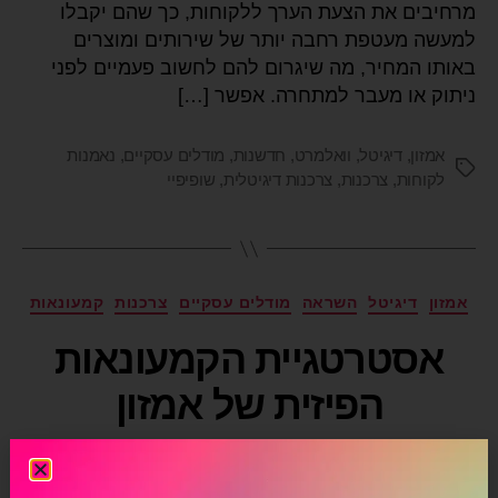
מרחיבים את הצעת הערך ללקוחות, כך שהם יקבלו
למעשה מעטפת רחבה יותר של שירותים ומוצרים
באותו המחיר, מה שיגרום להם לחשוב פעמיים לפני
ניתוק או מעבר למתחרה. אפשר […]
אמזון
,
דיגיטל
,
וואלמרט
,
חדשנות
,
מודלים עסקיים
,
נאמנות
לקוחות
,
צרכנות
,
צרכנות דיגיטלית
,
שופיפיי
אמזון
דיגיטל
השראה
מודלים עסקיים
צרכנות
קמעונאות
אסטרטגיית הקמעונאות
הפיזית של אמזון
מאת
עומר מילויצקי
03/03/2022
אין תגובות