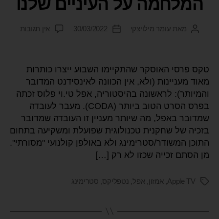
המלחמה על העיניים שלנו
מאת
עומר מילויצקי
30/03/2022
אין תגובות
טקס פרסי האוסקר שהתקיימו השבוע ייצרו כותרות
מאוד מעניינות (ולא, אין הכוונה לאינסידנט המדובר
והמיותר): לראשונה בהיסטוריה, אפל טי.וי פלוס זכתה
בפרס הסרט הטוב ביותר (CODA). מעבר לעובדה
שמדובר באפל, מה שיותר מעניין זו העובדה שמדובר
בזכיה של שחקנית טכנולוגית שפועלת ומשקיעה בתחום
התוכן המשודר/סטרימינג ולא באולפן קולנועי "מסורתי".
מן הסתם זכייה שכזו לא רק […]
Apple TV
,
אמזון
,
אפל
,
נטפליקס
,
סטרימינג