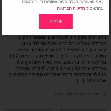
מכולת 2.0
אני מאשר/ת קבלת פניות שיווקיות ודיוור תקופתי
בהתאם ל
מדיניות הפרטיות
מאת
עומר מילויצקי
27/02/2022
אין תגובות
שליחה
אמזון ללא ספק מובילה את שוק המסחר המקוון
בארה"ב, אבל כשמדובר בשוק ה"מכולת" (AKA
grocery) היא נמצאת הרבה הרבה מאחור. גם אם
משלבים את רשת הול פודס שהיא רכשה תמורת 13.7
מיליארד דולר ב- 2017, נתח שוק ה-grocery שלה
בארה"ב עומד על כ-2.4% בלבד. להבדיל, מובילת
הטבלה והמתחרה המרה וואלמרט מחזיקה בנתח שוק
של כ-18%, […]
אמזון
,
דיגיטל
,
וואלמרט
,
צרכנות