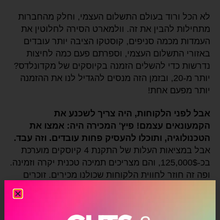
לא הכל ורוד בעולם התשלום העצמי, וחלק מהחברות
מתחילות להבין את זה. וולמארט הסירה לחלוטין את
העמדות מכמה סניפים, קוסטקו הציבה יותר עובדים
באזורי התשלום העצמי, וספרתם פעם כמה לחיצות
נדרשות כדי להשלים הזמנה בקיוסקים של מקדונלדס?
יותר מ-20, ובזמן הזה מנסים להגדיל לנו את ההזמנה
יותר מפעם אחת!
אבל לפני הלקוחות, היה צריך לשכנע את
הקמעונאים עצמם! פיץ' המכירה היה: אמצו את
הטכנולוגיה, ותוכלו להעסיק פחות עובדים. וזה עבד.
אבל במציאות העלות של התקנת 4 קיוסקים מוערכת
בכ-125,000$, והם מצריכים תמיכה טכנית יקרה וזמינה.
ופה זה חוזר לחווית הלקוחות שכולנו מכירים. זוכרים
את המהלך הניסיוני של שופרסל עם העגלות החכמות?
(ואל תתחילו איתי עם אושר עד כי אני הגעתי למצב
שאני נוטש את העגלה ויוצא מהחנות…סיוט).