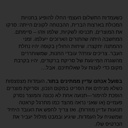
כשעמדות התשלום העצמי החלו להופיע בחנויות
המכולת בארצות הברית, ההבטחה לקונים הייתה: סרקו
את המוצרים, תכניסו לשקיות, שלמו וזהו – סיימתם.
המחשבה היתה שהתורים הארוכים ייעלמו. זמני
ההמתנה יתקצרו. שיחות החולין בקופה יהיו נחלת
העבר. צריכים עזרה? עובדי החנות, שמשוחררים
מהשגרה המייגעת של סריקת ברקודים, יהיו בקרבת
מקום כדי לענות על שאלותיכם. אבל…
בפועל אנחנו עדיין ממתינים בתור.
העמדות מצפצפות
כשלא מניחים את הפריט במקום הנכון, וסריקת מוצרים
הופכת להימור—תנועה אחת לא נכונה והמוצר נסרק
פעמיים (או שאני נראה מהצד כמו מתרגל קראטה
תנועות עדיין מוזרות). ואז צריך לחפש את העובד היחיד
שמשגיח על העמדות, שיגיע ובמבט מזלזל יעביר את
הכרטיס שלו.