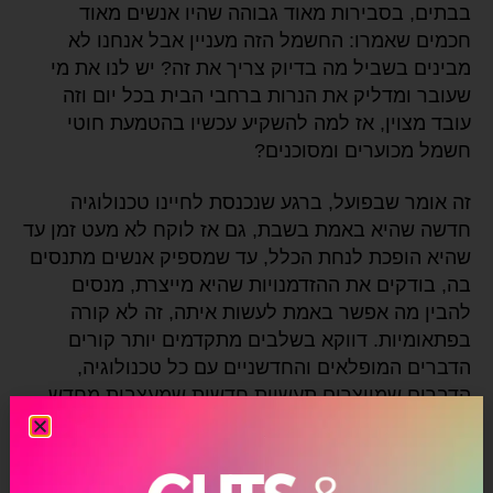
בבתים, בסבירות מאוד גבוהה שהיו אנשים מאוד
חכמים שאמרו: החשמל הזה מעניין אבל אנחנו לא
מבינים בשביל מה בדיוק צריך את זה? יש לנו את מי
שעובר ומדליק את הנרות ברחבי הבית בכל יום וזה
עובד מצוין, אז למה להשקיע עכשיו בהטמעת חוטי
חשמל מכוערים ומסוכנים?
זה אומר שבפועל, ברגע שנכנסת לחיינו טכנולוגיה
חדשה שהיא באמת בשבת, גם אז לוקח לא מעט זמן עד
שהיא הופכת לנחת הכלל, עד שמספיק אנשים מתנסים
בה, בודקים את ההזדמנויות שהיא מייצרת, מנסים
להבין מה אפשר באמת לעשות איתה, זה לא קורה
בפתאומיות. דווקא בשלבים מתקדמים יותר קורים
הדברים המופלאים והחדשניים עם כל טכנולוגיה,
הדברים שמייצרים תעשיות חדשות שמעצבות מחדש
את המציאות (המצאת מעליות חשמליות שמאפשרות
לבנות בניינים גבוהים ובכך לעצב מחדש את הסביבה
האורבנית.