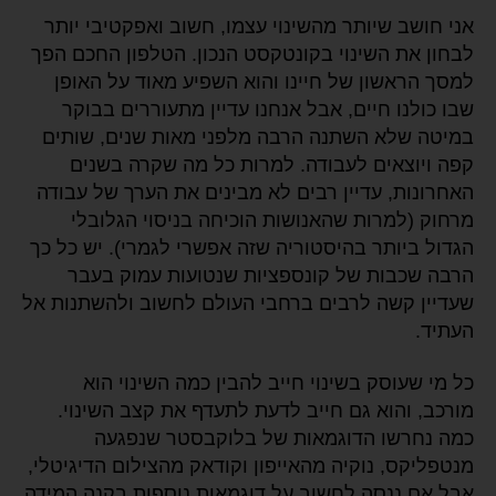
אני חושב שיותר מהשינוי עצמו, חשוב ואפקטיבי יותר
לבחון את השינוי בקונטקסט הנכון. הטלפון החכם הפך
למסך הראשון של חיינו והוא השפיע מאוד על האופן
שבו כולנו חיים, אבל אנחנו עדיין מתעוררים בבוקר
במיטה שלא השתנה הרבה מלפני מאות שנים, שותים
קפה ויוצאים לעבודה. למרות כל מה שקרה בשנים
האחרונות, עדיין רבים לא מבינים את הערך של עבודה
מרחוק (למרות שהאנושות הוכיחה בניסוי הגלובלי
הגדול ביותר בהיסטוריה שזה אפשרי לגמרי). יש כל כך
הרבה שכבות של קונספציות שנטועות עמוק בעבר
שעדיין קשה לרבים ברחבי העולם לחשוב ולהשתנות אל
העתיד.
כל מי שעוסק בשינוי חייב להבין כמה השינוי הוא
מורכב, והוא גם חייב לדעת לתעדף את קצב השינוי.
כמה נחרשו הדוגמאות של בלוקבסטר שנפגעה
מנטפליקס, נוקיה מהאייפון וקודאק מהצילום הדיגיטלי,
אבל אם ננסה לחשוב על דוגמאות נוספות בקנה המידה