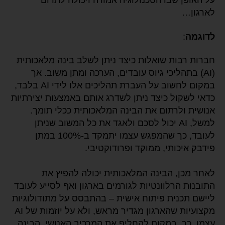
על האופן שבו הטכנולוגיה אמורה ויכולה לתרום
לארגון…
לדוגמה
:
חברות רבות שואלות כיצד ניתן לשלב בינה מלאכותית
(AI) בתהליכי גיוס עובדים, הערכה ומתן משוב. אך
במקום לחשוב על העברת תהליכים אלו לידי AI בלבד,
כדאי לשקול כיצד ניתן לשדרג אותם באמצעות יצירתיות
אנושית ולרתום את הבינה המלאכותית ככלי תומך.
למשל, AI יכול לסכם ולאגד את כל המשוב שניתן
לעובד, כך שהמפגש עצמו יתמקד ב-100% במתן
פידבק איכותי, ממוקד ופרודוקטיבי.
לאחר מכן, הבינה המלאכותית יכולה להפיץ את
התובנות הרלוונטיות לגורמים בארגון ואף לסייע לעובד
ליישם תכנית פיתוח אישית – בהתבסס על מתודולוגיות
מקצועיות שהארגון מגדיר מראש, ולא על יוזמות של AI
עצמו. כך, במקום להחליף את המרכיב האנושי, הבינה