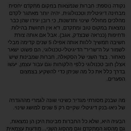
נקודה נוספת: חברות שנמצאות במקום מתקדם יחסית
מבחינה דיגיטלית וטכנולוגית, יהיה יותר מאתגר לקדם
מהלכים מחוללי שינוי וחדשנות, כי רובן יגידו שהן כבר
נמצאות במקום טוב ומתקדם, ז"א אין תחושת בהילות
ודחיפות (כנראה שבצדק, אגב). אבל אם אותה צורת
חשיבה תמשיך ללוות אותה אפילו 5 שנים קדימה מבלי
לשמור על ה"שריר" הדיגיטלי-טכנולוגי, הם פשוט ישאר
מאחור. בצד השני של הסקאלה, חברות שמבינות שיש
אצלן חוב טכנולוגי כלפי הלקוחות וגם עבור עצמן, יעשו
בדרך כלל את כל מה שניתן כדי להשקיע בצמצום
הפערים.
מה שבנק מסורתי מגדיר כשינוי שונה לגמרי מההגדרה
של ניאו-בנק דיגיטלי שקיים רק 5 שנים למושג שינוי.
הבעיה היא, שלא כל החברות מבינות היכן הן נמצאות,
גם מהסוג המתקדם וגם מהסוג השני…מודעות עצמאית