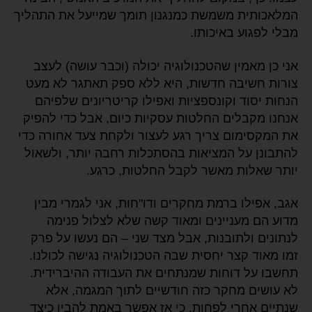
המלאכותית משמשת כמנגנון תומך שמייעל את התהליך
מבלי לפגוע באיכותו.
אני כן מאמין שהטכנולוגיה יכולה (וכבר עושה) לעצב
צורות חשיבה חדשות, היא ללא ספק תאתגר לא מעט
הנחות יסוד וקונספציות ואפילו קריטריונים שלפיהם
אנחנו מקבלים החלטות עסקיות כיום, אבל כדי להפיק
את המקסימום צריך רגע לעצור ולקחת צעד אחורה כדי
להתבונן על המציאות בהסתכלות רחבה יותר, ולשאול
יותר שאלות מאשר לקבל החלטות, כרגע.
אגב, אפילו ברמת מחקרים ודו"חות, אני לגמרי מבין
מדוע הם מעניינים ומאוד קשה שלא לצלול פנימה
לנתונים ולתובנות, אבל מצד שני – הם נעשו על פרק
זמו מאוד קצר יחסית שבה הטכנולוגיה נגישה לכולנו.
תחשבו על דוחות שמנתחים את העבודה ההיברידית.
לא עושים מחקר כזה חודשיים לתוך המגמה, אלא
שנתיים אחרי לפחות, כי אז אפשר באמת להבין כיצד