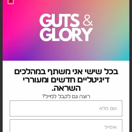
ושחקניות מצלמים ומשתפים עצמם משחקים במשחקי
מחשב) התחילה מבחור צעיר שפשוט תיעד את חייו
בווידאו חי, והתגלגל משם לתחום הגיימינג. רק כדי
לסבר את האוזן, ג'סטין, היזם של Twich, מכר אותה
לאמזון תמורת 970 מיליון דולר!
מקדונלדס התחילה כמסעדת BBQ. עוד אחת מיני
רבות.
המסקנה
: אל תתאהבו יותר מידי ברעיון המקורי
שלכן.ם. הוא יכול להשתנות למשהו אחר וגדול בהרבה
אם רק תהיו פתוחים לחשיבה המתאימה.
בכל שישי אני משתף במהלכים
דיגיטליים חדשים ומעוררי
4. מודלים עסקיים משתנים בעולם משתנה:
השראה.
בהקשר ישיר לסעיף הקודם:
היזמים המקוריים של
רוצה גם לקבל למייל?
מקדונלדס לא שאפו להפוך אותה לרשת, ורק לאחר
מסע של ניסיונות שכנוע מצד קרוק הם הסכימו למכור
זיכיון. אחת הבעיות שנוצרה היא החוסר בסטנדרטיזציה
(סעיף 2). ריי קרוק הבין את הפוטנציאל ורצה לקחת את
מודל הזכיינות כמה צעדים קדימה. בסופו של דבר הוא