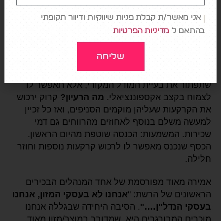
גם הצליח. אבל, הוא גם הבין שהמודל העסקי בעייתי.
אני מאשר/ת קבלת פניות שיווקיות ודיוור תקופתי
למה? בהסכמים הראשונים, קרוק היה אמור ליהנות מ-
בהתאם ל
מדיניות הפרטיות
1.4% מהרווחים של כל סניף. מספר שלא הצדיק את
הפעילות מבחינה מסחרית.
שליחה
לכן, הוא זיהה הזדמנות עסקית גדולה יותר, כזו שלא רק
שתפתור את בעיית המודל המקורי, אלא תאפשר לו
לצמוח בקצב אקספוננציאלי.
מה הרעיון?
קרוק ירכוש
את הקרקעות שעליהן מוקמים הסניפים, ואז כל זכיין
למעשה משלם בנוסף לאחוזים מהרווחים גם דמי
שכירות. המשמעות: הכנסה שוטפת מהיום הראשון.
הכסף שנכנס מאפשר לו לרכוש קרקעות נוספות וחוזר
חלילה.
אמירה מאוד מפורסמת של אחד המנהלים הבכירים
הראשונים של הרשת: "
אנחנו לא בעסקי המזון, אנחנו
בעסקי הנדל"ן…."
. הסיבה היחידה שבגללה אנחנו
מוכרים המבורגרים היא, שמדובר במוצר/מזון מאוד