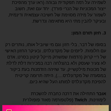
לשמירה על רמה תפקודית גבוהה (ראו ערך מהפיכת
ייצור המכוניות של הנרי פורד). יחד עם זאת, חשוב
לשמור על מידה מסוימת של חשיבה עצמאית ודינמית,
ובעיקר להבין מתי היא מתאימה ונדרשת.
3. חזון תורם המון:
בסופו של דבר, בלי חזון וגם מי שיוביל אותו, נותרים רק
עם חלומות. ליזמים של מקדונלדס, ובעיקר החזון האישי
של ריי קרוק (הדמות שמשחק מייקל קיטון בסרט, אדם
לא צעיר שעסק ולא בהצלחה רבה במכירות דלת לדלת
של מכונות מילקשייק, עד שזיהה הזדמנות בעת ביקור
במסעדה של מקדונלדס….), היתה תרומה קריטית
להפיכת מקדונלדס למותג העל שהיא כיום.
אובר
התחילה את דרכה כחברה להשכרת
לימוזינות.
Twich
(פלטפורמה מאוד פופולרית
של גיימרים שדומה מעט ליו-טיוב, שם שחקנים