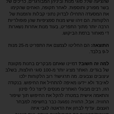
שהציעה שלל סוגי מנות וביניהן המבורגרים, כריכים של
בשר מפורק ותוספות. לאחר תקופה, האחים שהקימו
את המסעדה התחילו לבדוק נתוני קבלות והזמנות של
הלקוחות. הם זיהו שיש מנות ספציפיות שהן פופולריות
הרבה יותר מתוך התפריט, בעוד מנות אחרות נשארות
די מאחור ברמת הביקוש.
התוצאה:
הם החליטו לצמצם את התפריט מ-25 מנות
ל-9 בלבד.
למה זה חשוב?
דמיינו שאתם מבקרים בחנות מקוונת
של בגדים. האתר מציג יותר מ-100 סוגי חולצות, בשלב
עיצובים וצבעים. מה תרגישו? רוב הלקוחות ילכו
לאיבוד ולא יידעו מאיפה להתחיל את החיפוש. בנקודה
הזו, רבים מבעלי האתרים מנסים לייצר כלי סינון
והתאמה אישית במטרה להקל את החיפוש תוך שיפור
החוויה. אבל, החוויה נפגעה כבר בחשיפה למבחר
העצום. עדיף לבחון את הדאטה לגבי איזה