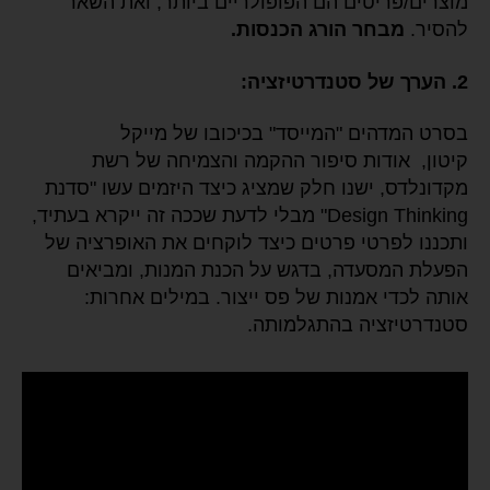
מוצרים/פריטים הם הפופולריים ביותר, ואת השאר
להסיר.
מבחר הורג הכנסות.
2. הערך של סטנדרטיזציה:
בסרט המדהים "המייסד" בכיכובו של מייקל
קיטון, אודות סיפור ההקמה והצמיחה של רשת
מקדונלדס, ישנו חלק שמציג כיצד היזמים עשו "סדנת
Design Thinking" מבלי לדעת שככה זה ייקרא בעתיד,
ותכננו לפרטי פרטים כיצד לוקחים את האופרציה של
הפעלת המסעדה, בדגש על הכנת המנות, ומביאים
אותה לכדי אמנות של פס ייצור. במילים אחרות:
סטנדרטיזציה בהתגלמותה.