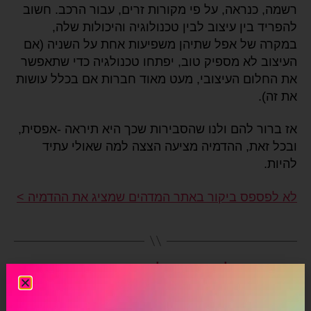
רשמה, כנראה, על פי מקורות זרים, עבור הרכב. חשוב
להפריד בין עיצוב לבין טכנולוגיה והיכולות שלה,
במקרה של אפל שתיהן משפיעות אחת על השניה (אם
העיצוב לא מספיק טוב, יפתחו טכנולגיה כדי שתאפשר
את החלום העיצובי, מעט מאוד חברות אם בכלל עושות
את זה).
אז ברור להם ולנו שהסבירות שכך היא תיראה -אפסית,
ובכל זאת, ההדמיה מציעה הצצה למה שאולי עתיד
להיות.
לא לפספס ביקור באתר המדהים שמציג את ההדמיה >
→
העתיד של האינטרנט, לפי מארק צוקרברג