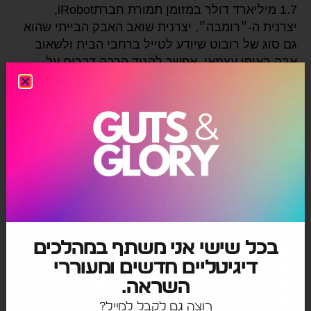
1.7 מיליארד דולר במזומן תמורת חברתiRobot,
יצרנית ה-״רומבה״, יצרנית שואב האבק הבייתי שהוא
גם סוג של רובוט שיודע לטייל ברחבי הבית ולשאוב
אבק באופן עצמאי. אפשר להגיד הרבה דברים על
אמזון, אבל לעזור ללקוחות לנקות את הבית לא נחשבת
לאחת ממטרותיה. אז מה המניע מאחורי הרכישה? אחת
התכונות שיש […]
irobot
,
אמזון
,
אפל
,
מיפוי הבית
,
רובוטיקה
,
רומבה
בכל שישי אני משתף במהלכים
דיגיטליים חדשים ומעוררי
השראה.
רוצה גם לקבל למייל?