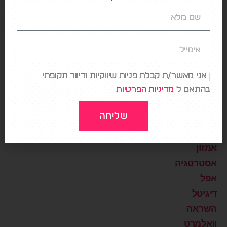
קטגוריות
AI
DATA
Design
אני מאשר/ת קבלת פניות שיווקיות ודיוור תקופתי
Digital Healthcare
בהתאם ל
מדיניות הפרטיות
NETFLIX
שליחה
Storytelling
Uncategorized
אמזון
אסטרטגיה
אפל
דיגיטל
השראה
וואלמרט