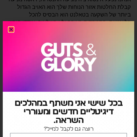
קבלת החלטות אזור הנוחות שלך הוא האויב הגדול
ביותר של השקעה בטאלנט הוא הבסיס להכל
רלוונטיות, התמקדות בעיקר ולא בשליטה, עודדו חופש
מחשבה ופעולה תשאפו להבין קודם, כדי שאחרים יבינו
אתכם תהיו […]
Apple
,
Netflix
,
Peloton
בכל שישי אני משתף במהלכים
דיגיטליים חדשים ומעוררי
השראה.
רוצה גם לקבל למייל?
קטגוריות