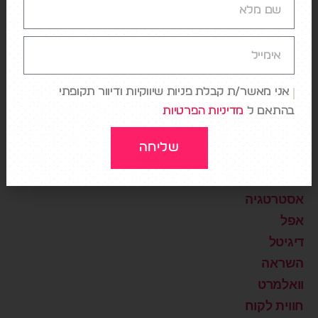
AI
DATA
Design
Digital Healthcare
אני מאשר/ת קבלת פניות שיווקיות ודיוור תקופתי
בהתאם ל
מדיניות הפרטיות
NETFLIX
Storytelling
שליחה
Uncategorized
אמזון
אסטרטגיה
אפל
דיגיטל
השראה
וואלמרט
חווית לקוח