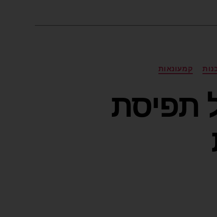
נות
קמעונאות
ה של תפיסת