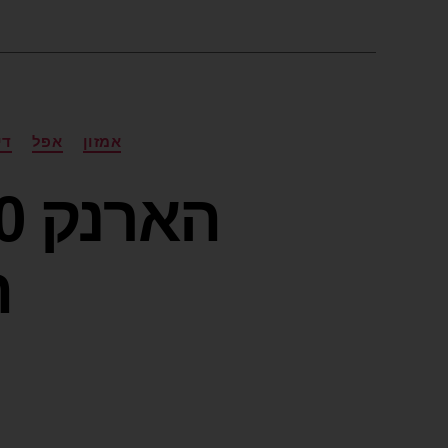
אמזון
אפל
די
ה