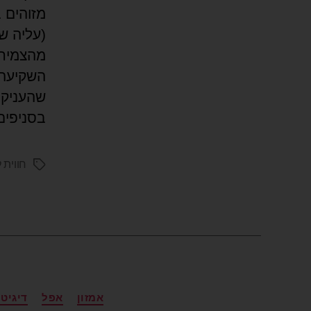
מהצמיחה
שהעניקה 
בסניפים
חווית 
אמזון
אפל
דיגיט