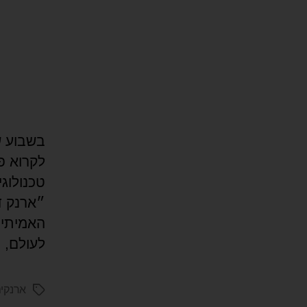
לקרוא פ
טכנולוג
״ארנק ד
האמיתית
לעולם, 
ארנקים