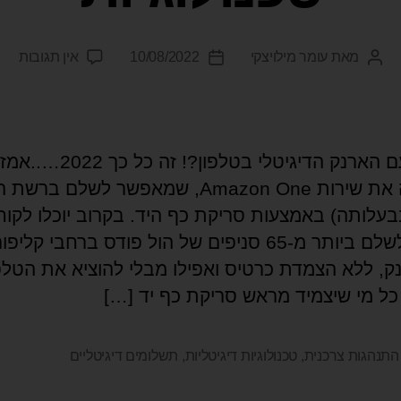
מאת
עומר מילויצקי
10/08/2022
אין תגובות
לשלם עם הארנק הדיגיטלי בטלפון?! זה כל כך 2022….
מרחיבה את שירות Amazon One, שמאפשר לשלם ברשת
בעלותה) באמצעות סריקת כף היד. בקרוב יוכלו לקוח
הרשת לשלם ביותר מ-65 סניפים של הול פודס ברחבי קליפ
ק, ללא הצמדת כרטיס ואפילו מבלי להוציא את הטלפ
כל מי שיצמיד מראש סריקת כף יד […]
התנהגות צרכנית
,
טכנולוגיות דיגיטליות
,
תשלומים דיגיטליים