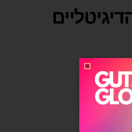
יגיטליים
קעות מיטב, עבדתי כ-3 שנים באגף
אי
חורה
שלומים