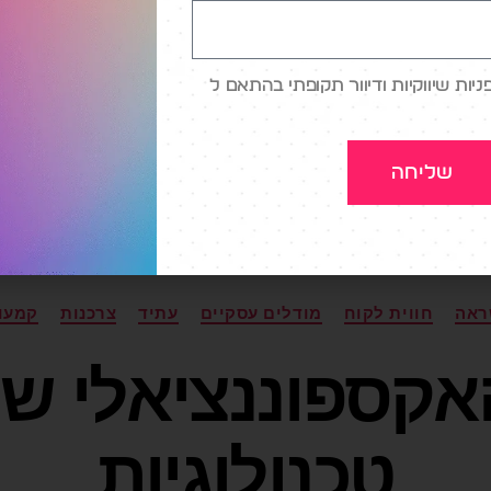
יים של אפל הושק רק באוקטובר […]
ות שיווקיות ודיוור תקופתי בהתאם ל
י
,
ארנק דיגיטלי
,
סופר אפליקציות
,
תשלומים דיגיטליים
שליחה
ראה
חווית לקוח
מודלים עסקיים
עתיד
צרכנות
קמעו
קספוננציאלי של
טכנולוגיות