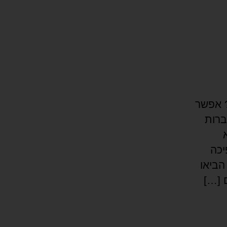
(פספסת? אפשר
ברות
יכה
הביאו
 […]