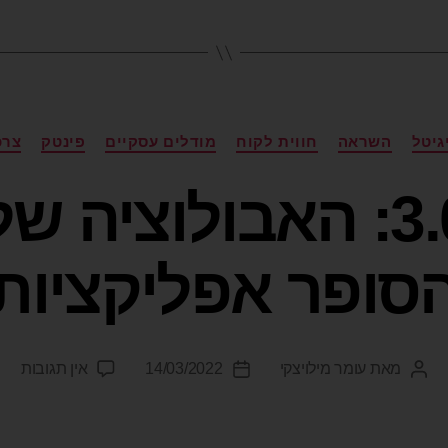
גיטל
השראה
חווית לקוח
מודלים עסקיים
פינטק
צרכ
הארנק 3.0: האבולוצי
סופר אפליקציות
מאת
עומר מילויצקי
14/03/2022
אין תגובות