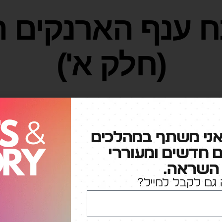
 ענף הארנקים הד
(חלק א')
מאת
עומר מילויצקי
18/11/2022
אין תגובות
אני משתף במהלכים
ם חדשים ומעוררי
לפני תפקידי הנוכחי בבית ההש
השראה.
פיתוח עסקי ואסטרטגיה ב-max (לאומי קארד לשעבר). אחד
גם לקבל למייל?
 הכי בוערים, זה שסימן את כוכב הצפון בתחום האשר
היה: פיצוח אתגר הארנק הדיגיטלי. אני לוקח אתכם א
ר: אפל וגוגל פיי לא היו עדיין בלקסיקון (שירות הת