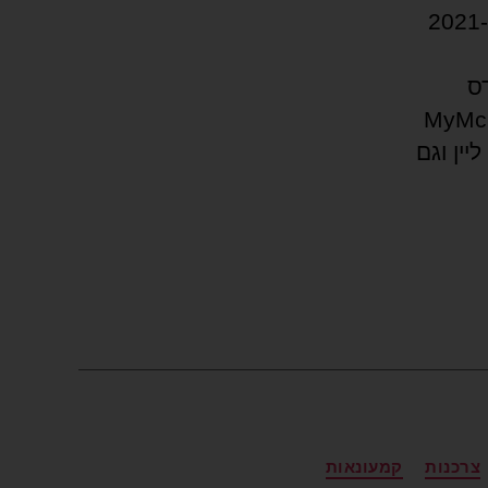
מזוהים בעולם, הציגה הכנסות שיא של כ-23 מיליארד דולר ב-2021
ס
 מתכנית ה-MyMcDonald’s
יין וגם
צרכנות
קמעונאות