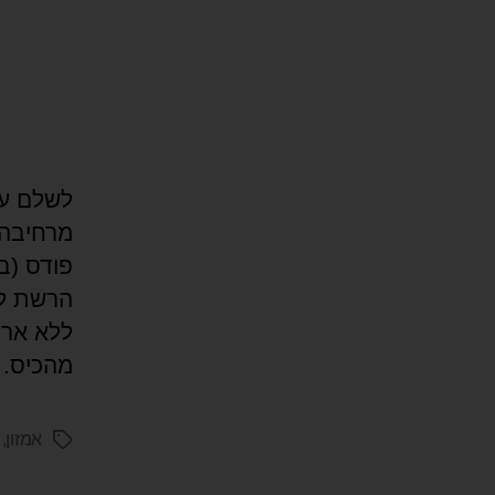
פודס (ב
ללא ארנ
מהכיס. 
אמזון
,