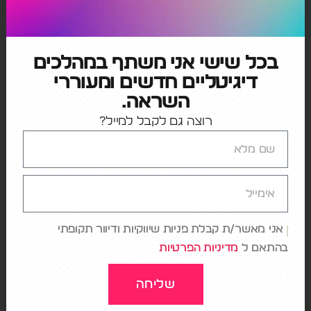
כל מאנשים. כבני אדם רובנו לא אוהבים שינויים ופה
נוצר דיסוננס בין הרצון והצורך של ארגונים לנוע קדימה
ולחדש, לבין הטבע האנושי שלרוב פועל בכיוון ההפוך.
אז איך מתגברים על זה?
בכל שישי אני משתף במהלכים
דיגיטליים חדשים ומעוררי
AI
,
דיגיטל
,
חדשנות
,
חדשנות דיגיטלית
,
שיווק
,
שינוי
,
תחרות
השראה.
רוצה גם לקבל למייל?
אני מאשר/ת קבלת פניות שיווקיות ודיוור תקופתי
בהתאם ל
מדיניות הפרטיות
קטגוריות
שליחה
AI