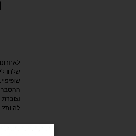
ה
לאחרונה
שלחו לי
שופיפיי
ההסבר ל
וצוברת ע
להיות? 
WIX
,
ו