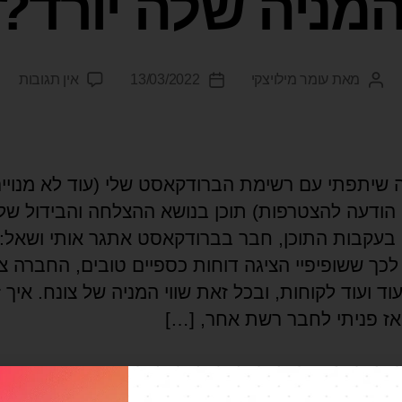
מניה שלה יורד?
מאת
עומר מילויצקי
13/03/2022
אין תגובות
 שיתפתי עם רשימת הברודקאסט שלי (עוד לא מנויי
 הודעה להצטרפות) תוכן בנושא ההצלחה והבידול של
. בעקבות התוכן, חבר בברודקאסט אתגר אותי ושאל:
כך ששופיפיי הציגה דוחות כספיים טובים, החברה צ
וד ועוד לקוחות, ובכל זאת שווי המניה של צונח. איך ז
אז פניתי לחבר רשת אחר, […]
ורן באפט
,
טכנולוגיה
,
טסלה
,
קטי וודס
,
שופיפיי
,
שוק ההון