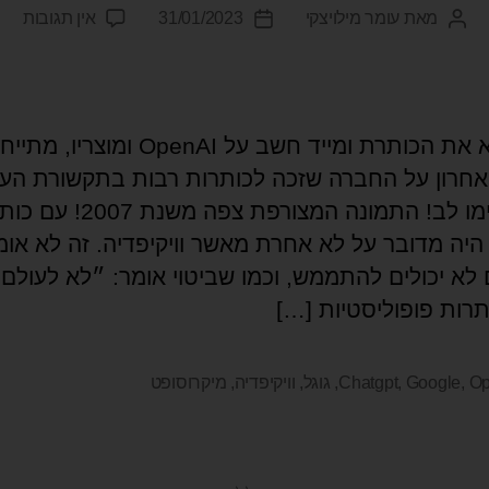
מאת
עומר מילויצקי
31/01/2023
אין תגובות
מי שקרא את הכותרת ומייד חשב על OpenAI ומוצ
אחרון על החברה שזכה לכותרות רבות בתקשורת העו
אבל, שימו לב! התמונה המצורפת צפה משנת 7
 היה מדובר על לא אחרת מאשר וויקיפדיה. זה לא אומ
 לא יכולים להתממש, וכמו שביטוי אומר: ״לא לעולם 
תרות פופוליסטיות […]
O
,
Google
,
Chatgpt
,
גוגל
,
וויקיפדיה
,
מיקרוסופט