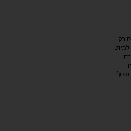
ריו, מתייחס רק
למית.
200! עם כותרת
ר
חוסן״.