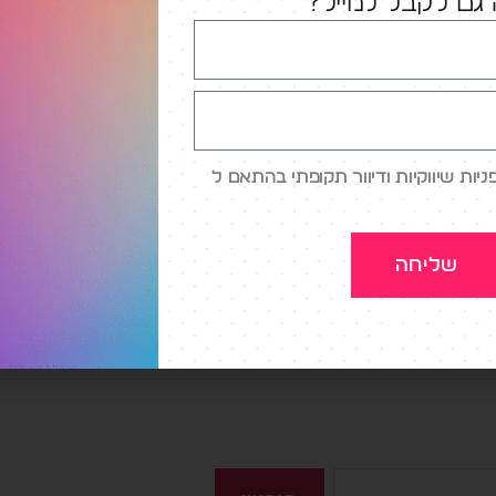
גם לקבל למייל?
 תחום המטאוורס, שהועבר בלייב בפייסבוק. אני כות
א מעט על תחום המטאוורס, בעיקר סביב ההזדמנויו
צר עבור מותגים וארגונים. יחד עם זאת, אני מכיר את
 שלא לומר הצקצוקים שרבים מעלים […]
ות שיווקיות ודיוור תקופתי בהתאם ל
A
,
אדובי
,
מטאוורס
,
מיקרוסופט
,
מציאות מדומה
,
פייסבוק
שליחה