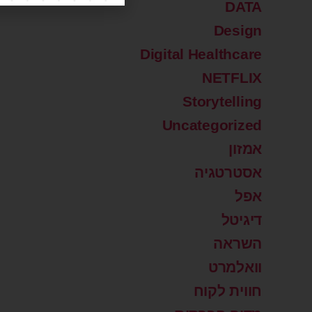
DATA
Design
Digital Healthcare
NETFLIX
Storytelling
Uncategorized
אמזון
אסטרטגיה
אפל
דיגיטל
השראה
וואלמרט
חווית לקוח