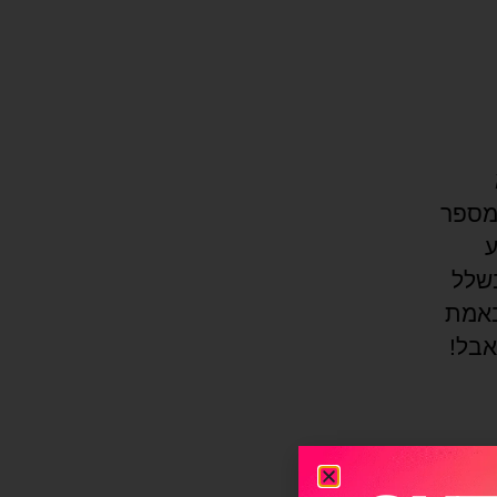
למספר
ע
שלל
באמת
אבל!