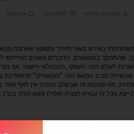
מאת
עומר מילויצקי
29/11/2022
אין תגובות
שתתפתי באירוע מאוד מיוחד ומושקע שארגנה מטא
ק), שהתמקד במטאוורס. הדוברים השונים התייחסו 
שורות לעולם הזה: העסקי, הטכנולוגי ויישומי. אני מוד
שהשיחה סביב המושג הזה ״מטאוורס״ מתאפיינת ב
חזיות, מה שבטוח זה שבשלב הנוכחי אין לאף אחד 
 ייצא מכל זה ובאיזו תצורה (אפילו מטא מודה בכך). 
מטאוורס
,
פייסבוק