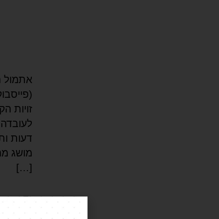
אתמול ה
(פייסבו
זויות הק
לעובדה 
דעות ות
מושג מה
[…]
חינוך
,