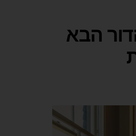
 הדור הבא
ת