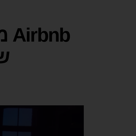
nb
של