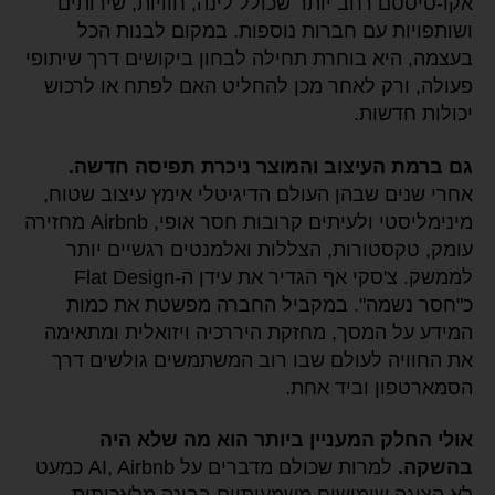
אקו-סיסטם רחב יותר שכולל לינה, חוויות, שירותים
ושותפויות עם חברות נוספות. במקום לבנות הכל
בעצמה, היא בוחרת תחילה לבחון ביקושים דרך שיתופי
פעולה, ורק לאחר מכן להחליט האם לפתח או לרכוש
יכולות חדשות.
גם ברמת העיצוב והמוצר ניכרת תפיסה חדשה.
אחרי שנים שבהן העולם הדיגיטלי אימץ עיצוב שטוח,
מינימליסטי ולעיתים קרובות חסר אופי, Airbnb מחזירה
עומק, טקסטורות, הצללות ואלמנטים רגשיים יותר
לממשק. צ'סקי אף הגדיר את עידן ה-Flat Design
כ"חסר נשמה". במקביל החברה מפשטת את כמות
המידע על המסך, מחזקת היררכיה ויזואלית ומתאימה
את החוויה לעולם שבו רוב המשתמשים גולשים דרך
הסמארטפון וביד אחת.
אולי החלק המעניין ביותר הוא מה שלא היה
בהשקה.
למרות שכולם מדברים על AI, Airbnb כמעט