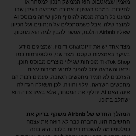
מאמין שצ'אטבוט הוא הממשק הנכון למסחר או
לתיירות. במבט ראשון זו אמירה מפתיעה בעידן שבו
כמעט כל חברה מנסה להוסיף חלון שיחה מבוסס AI
למוצר שלה. אבל כשמסתכלים על הנתונים ועל הכיוון
שאליו Airbnb הולכת, אפשר להבין למה הוא מתכוון.
מצד אחד יש את ChatGPT ודומיו, שמציגים מידע
בעיקר באמצעות טקסט. מצד שני, פלטפורמות כמו
TikTok Shop מוכיחות שגילוי מוצרים מבוסס תוכן,
וידאו והשראה יכול להפוך למנוע מכירות עצום.
הצרכנים לא תמיד מחפשים תשובה. פעמים רבות הם
מחפשים השראה, גילוי וחוויה. לכן השאלה הגדולה
אינה האם AI יחליף את המסחר, אלא באיזו צורה הוא
ישתלב בתוכו.
המהלך החדש של Airbnb משקף בדיוק את
החשיבה הזו.
החברה כבר לא רואה את עצמה
כפלטפורמה להשכרת דירות בלבד. היא בונה