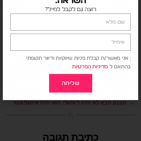
השראה.
רוצה גם לקבל למייל?
המסר המרכזי מהמהלך של Airbnb הוא שהעתיד
לא שייך רק ל-AI.
הוא שייך לחברות שיצליחו לשלב בין
תוכן, חוויה, עיצוב, אקו-סיסטם ואוטומציה חכמה. דווקא
בעולם שבו כולם רצים לבנות צ'אטבוטים, Airbnb
מזכירה שהטכנולוגיה היא רק חלק מהסיפור. החוויה
שהמשתמש מרגיש היא זו שקובעת בסופו של דבר.
אני מאשר/ת קבלת פניות שיווקיות ודיוור תקופתי
בהתאם ל
מדיניות הפרטיות
שליחה
←
שוק ה-Wearables מתחמם: מניטור מידע ל-
Longevity
→
הבנק הבא לא יהיה דיגיטלי. הוא יהיה אינטליגנטי
כתיבת תגובה