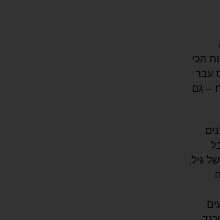
ה
ת הכי
ס עבר
ח – גם
ים
ל
ל גיל,
ה
ים
רנד,