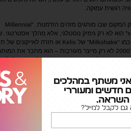
ויה רגשית עמוקה.
וזה בדיוק המקום שבו מותגים מזהים הזדמנות. “Millennial
summer” הוא לא רק גימיק נוסטלגי, אלא מהלך אסטרטגי. 
בשירים כמו “Milkshake” של Kelis או חזרה לאייקונים
שנות ה־2000 לא רק מייצר מעורבות – הוא מחבר את המותג
קולקטיבי. במקרה של Gap, החיבור הזה אפילו תורגם לעלי
אני משתף במהלכים
סטלגיה היא רק חצי מהסיפור. החצי השני הוא כוח הקנ
ם חדשים ומעוררי
לס נמצאים היום בשיא הכוח הכלכלי שלהם. הם כבר
השראה.
פש השראה, אלא כזה שמוציא כסף בפועל – על מוצ
גם לקבל למייל?
על חוויות, על נ
 הקמעונאית בארה״ב, בהיקף של יותר מטריליון דולר
קהל עתידי – זה קהל ליבה.