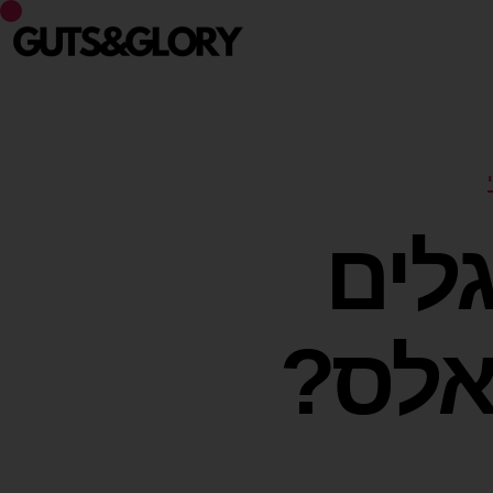
לים
אלס?