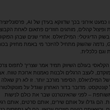
יש משהו כמעט אירוני בכך שדווקא בעידן של AI, פרסונליזצי
ת ופיצול קהלים, מותגים חוזרים פתאום לאחת הקבוצו
 בשוק הדיגיטלי: המילניאלס. אחרי שנים שבהן הפוקו
ל־Gen Z, נדמה שהשוק מתחיל להיזכר מי באמת מחזיק בכו
 וגם כלכלית.
הקלאסי בעולם השיווק תמיד אמר שצריך לתפוס צרכנ
מוקדם, לעצב הרגלים ולבנות נאמנות ארוכת טווח. אב
ל המילניאלס, הסיפור מורכב יותר. זו לא רק שאלה ש
קונטקסט. מדובר בדור האחרון שגדל על מונוקולטור
שותפת – לפני שהאינטרנט שבר את כולם לנישות
ות. הם גדלו על אותם שירים, אותם סרטים, אותם רגע
ם. וכשאותם רגעים חוזרים עכשיו, הם לא נתפסים כט