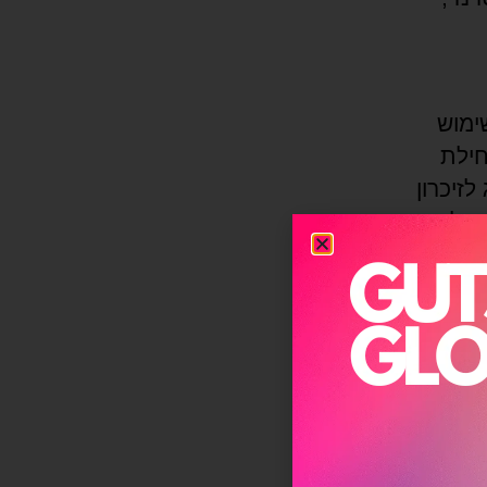
שימוש
 של תחילת
 לזיכרון
יה של
ייה.
 לא רק
רים,
סיעות. לפי נתונים עדכניים, הם אחראים לכ־28%
. זה