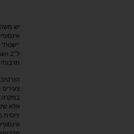
אינסופי
“ישנות”
תרבותית
הנרטיב 
צעירים 
במקרה ש
אלא של 
יחסית מ
אינסופי
תרבותיי