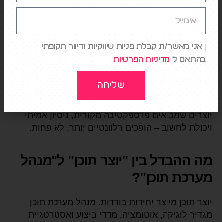
הכלי מאפשר לסוכן AI לבצע פעולות תוכן מלאות דרך
שפה טבעית – ייצור פוסטים, עדכון דפי נחיתה, שיפור
SEO, ניהול תגובות וארגון מחדש של האתר – עם
פיקוח אנושי מינימלי בלבד.
אני מאשר/ת קבלת פניות שיווקיות ודיוור תקופתי
בהתאם ל
מדיניות הפרטיות
האם AI מחליף יוצרי תוכן?
שליחה
לא. AI מחליף את מי שתפקידו היה הפקה טכנית בלבד.
יוצרים שמביאים פרספקטיבה מקורית, ניסיון אמיתי
ויכולת לחשוב – הופכים רלוונטיים יותר, לא פחות.
מה ההבדל בין "יוצר תוכן" ל"מנהל
מערכת תוכן"?
יוצר תוכן מייצר יחידות בודדות. מנהל מערכת תוכן
מגדיר לוגיקה, אוטומציה, מדדי ביצוע ואסטרטגיית