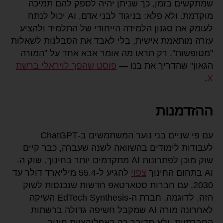
שמתקשים בזמן, כך שניתן יהיה לספק להם תמיכה
מוקדמת. ולא פלא: בניגוד לבני אדם, AI יכול לנתח
לעומק את סגנון הלמידה הייחודי של התלמיד ולהציע
עזרה מותאמת אישית, בלי לאבד את הסבלנות לשאלות
"מטופשות". רק תראו מה אומר אבא אחד על "המורה
הגאון" שהדריך את בנו —
פוסט שהפך לויראלי ברשת
.
X
ההזדמנות
עם פי שניים בני נוער המשתמשים ב-ChatGPT
לעבודות לימודים בהשוואה לשנה שעברה, כבר קיים
שוק מוכן לפתרונות AI מתקדמים יותר בחינוך. שוק ה-
AI בתחום החינוך
צפוי
להגיע ל-55.4 מיליארד דולר עד
2030, עם חברות סטארטאפ חדשות שנכנסות לשוק
הזה. לדוגמה, חברת ה-EdTech Synthesis השיקה
לאחרונה מורה AI שמקבל חשיפה גדולה ברשתות
החברתיות. ולא מדובר רק באפליקציות חינוך