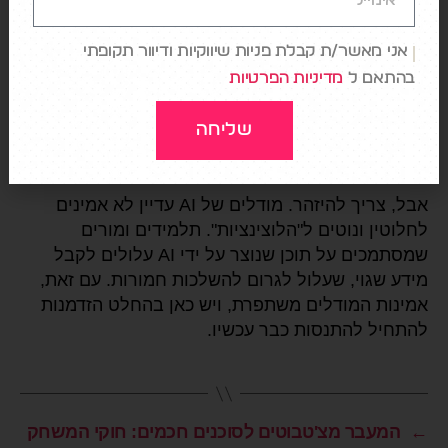
לעולמות ה-AI. פיתוח פתרונות VR המבוססים על AI
לבתי ספר יכול ליצור חוויות למידה מרתקות,
אני מאשר/ת קבלת פניות שיווקיות ודיוור תקופתי
המאפשרות למידה חווייתית בתחומים כמו מדע
בהתאם ל
מדיניות הפרטיות
והיסטוריה.
שליחה
אתגרי אמינות
אבל, צריך להיזהר. מודלים של AI עדיין לא אמינים
לחלוטין ונוטים ל"הלוצינציות". תלמידים ומורים
שמסתמכים על תוכן שנוצר על ידי AI עלולים לקבל
מידע שגוי, שעלול לגרום להשלכות חמורות. עם זאת,
אמינות המודלים משתפרת, ויש כאן בהחלט הזדמנות
להתחיל להתנסות כבר עכשיו.
←
המעבר מצ'טבוטים לסוכנים חכמים: חוקי המשחק