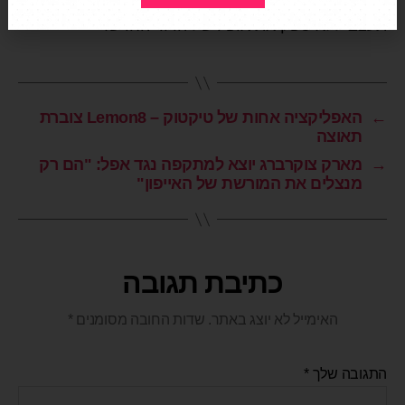
הזו – יחד עם טכנולוגיות חדשניות ומשברים גלובליים –
תעצב ללא ספק את אופיו של הדור החדש.
←
האפליקציה אחות של טיקטוק – Lemon8 צוברת
תאוצה
→
מארק צוקרברג יוצא למתקפה נגד אפל: "הם רק
מנצלים את המורשת של האייפון"
כתיבת תגובה
האימייל לא יוצג באתר.
שדות החובה מסומנים
*
התגובה שלך
*