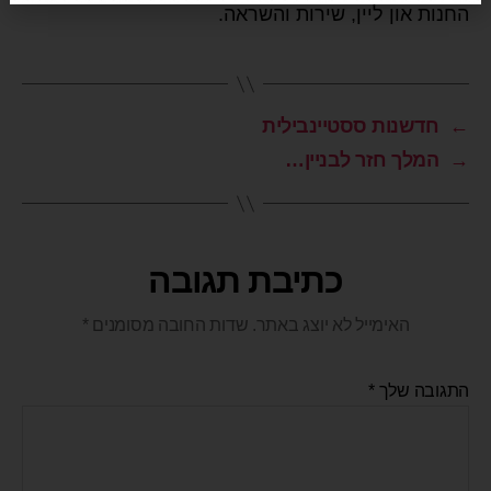
החנות און ליין, שירות והשראה.
←
חדשנות ססטיינבילית
→
המלך חזר לבניין…
כתיבת תגובה
האימייל לא יוצג באתר.
שדות החובה מסומנים
*
התגובה שלך
*