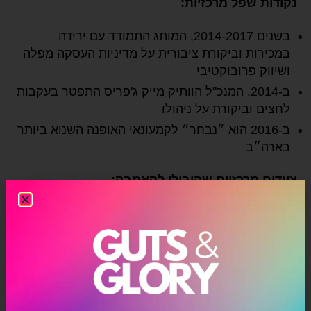
נקודות שפל מרכזיות:
בשנים 2014-2017, המותג התמודד עם ירידה
במכירות וביקורת ציבורית על מדיניות העסקה מפלה
ושיווק פרובוקטיבי
ב-2014, המנכ"ל הוותיק מייק ג'פריס התפטר בעקבות
לחצים וביקורת על ניהולו
ב-2016 הוא ״נבחר״ לקמעונאי האופנה השנוא ביותר
בארה״ב
צעדים מרכזיים שהובילו לקאמבק:
לא מדובר בצעד אחד, אלא אוסף של החלטות ניהוליות
חכמות שיחד החזירו את אברקרומבי ללב הרלוונטיות:
מעדכון נרחב של השפה המותגית, התמקדות בעיצובים
נקיים וקלאסיים יותר, הרחבת קהל היעד עם מעבר
לקהל בוגר יותר ולא רק בני נוער, הרחבת טווח המידות
וקידום מסרים שמעודדים קבלה וגיווון בפרסומות,