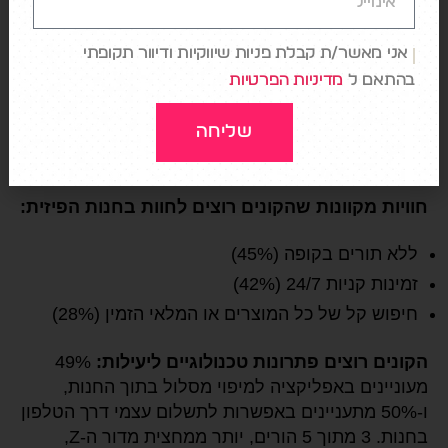
חוויות בחנות שהקונים רוצים לחוות באופן מקוון:
לקבל את הפריט מיד (48%)
אני מאשר/ת קבלת פניות שיווקיות ודיוור תקופתי
אפשרות לעיין במוצרים תוך יכולת לגעת ולהרגיש
בהתאם ל
מדיניות הפרטיות
אותם (47%)
שליחה
תצוגה מקדימה או ניסיון של המוצר לפני הרכישה
(41%)
חוויות מקוונות שהקונים רוצים לחוות בחנות הפיזית:
ללא תורים בקופה (45%)
זמינות קניות 24/7 (42%)
חיפוש קל של כל המוצרים או המלאי הזמין (28%)
הקונים רוצים פתרונות טכנולוגיים ליעילות:
49%
מעוניינים באפליקציה למיפוי מסלול בתוך החנות,
ו-50% מתעניינים באפשרות לתשלום עצמי דרך הטלפון
בחנות. 3 מתוך 5 הורים, יותר ממחצית מדור ה-Z,