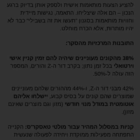
להציע הצעות מותאמות אישית ולספק אותן בדיוק ברגע
הנכון – הם אלה שיצליחו. התאמה, נגישות מיידית
וחוויות מותאמות בסגנון "תעשו את זה בשבילי" כבר לא
יהיו מותרות, אלא הכרח מוחלט.
התובנות המרכזיות מהסקר:
38% מהקונים מעוניינים שיהיה להם זמין קניין אישי
וירטואלי
בכל זמן נתון; בקרב דור ה-Z והורים, המספר
הזה עולה ל-50%.
42% מבני דור ה-Z, ו-44% מההורים שלהם מעוניינים
שמוצרים שהם קונים על בסיס קבוע,
יישלחו אליהם
אוטומטית במודל מנוי חודשי
(מזון וגם מוצרים שאינם
מזון).
קניות במסלול המהיר עבור מולטי טאסקר'ס:
הקנייה
התפתחה מפעילות ממוקדת ויחידה לפעולה שנעשית