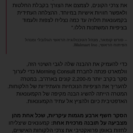
את צרכי הקונים, לצמצם את הצורך בקבלת החלטות
ולאפשר חוויות אישיות במיוחד. ההצלחה העתידית
בקמעונאות תלויה עד כמה נצליח לצפות ולעמוד
בציפיות המשתנות הללו."
– סורש קומאר, מנהל הטכנולוגיה הראשי הגלובלי ומנהל
הפיתוח הראשי, Walmart Inc.
כדי להעמיק את ההבנה שלה לגבי השינוי הזה,
וולמארט פנתה לחברת Morning Consult כדי לערוך
סקר בקרב יותר מ-2,200 קונים בארה"ב, במטרה
להעריך את הציפיות הנוכחיות והעתידיות של הלקוחות.
המטרה הייתה להשיג הבנה מקיפה של הקמעונאות
האדפטיבית כיום ולהציץ אל עתיד הקמעונאות.
הסקר חשף ארבע מגמות עיקריות, שכל אחת מהן
מצביעה על תובנה מרכזית אחת:
קמעונאים שיצליחו
לחזות באופן פרואקטיבי את צרכי הלקוחות האישיים,