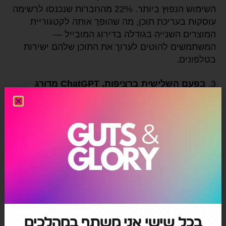
השימוש הנפוץ ביותר. 22% מהחברות שנכנסו לרשימה
עוסקות בעריכת תוכן, מה שהופך אותה לקטגוריית
המוצרים השנייה בגודלה בדירוג המובייל —
המשתמשים להוטים לערוך את התוכן שלהם ישירות
בטלפונים.
3.
בפעם השלישית ברציפות, ChatGPT מדורג
כמוצר המוביל בדירוג למובייל ולאינטרנט
, בפער
גדול. אך התחרות על תואר העוזר הצרכני הטוב ביותר
מתחממת.
בכל שישי אני משתף במהלכים