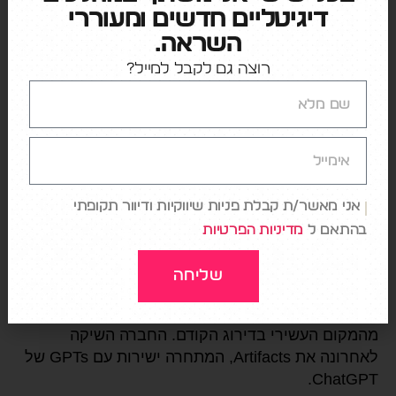
דיגיטליים חדשים ומעוררי
השראה.
רוצה גם לקבל למייל?
Perplexity הגיעה למקום השלישי בדירוג האתרים
— מנוע החיפוש המופעל על ידי AI מתמקד במתן
תשובות תמציתיות, בזמן אמת ומדויקות לשאילתות,
עם מקורות מצוטטים.
לפי נתוני Similarweb,
Perplexity עוקף במעט את ChatGPT בזמן הביקור
(למעלה משבע דקות), מה שמרמז על מעורבות גבוהה
אני מאשר/ת קבלת פניות שיווקיות ודיוור תקופתי
של המשתמשים. Perplexity גם נכנס לראשונה
בהתאם ל
מדיניות הפרטיות
לרשימת 50 האפליקציות המובילות למובייל.
שליחה
Claude של Anthropic, שנחשב למתחרה ישיר ל-
ChatGPT
, הגיע למקום הרביעי בדירוג האתרים, עלייה
מהמקום העשירי בדירוג הקודם. החברה השיקה
לאחרונה את Artifacts, המתחרה ישירות עם GPTs של
ChatGPT.