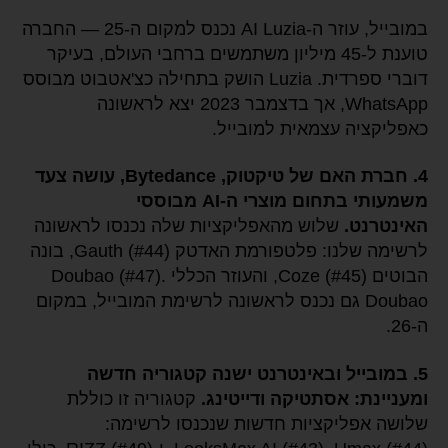
במובייל, עוזר ה-AI Luzia נכנס למקום ה-25 — החברה
טוענת ל-45 מיליון משתמשים ברחבי העולם, בעיקר
דוברי ספרדית. Luzia הושק בתחילה כצ'אטבוט מבוסס
WhatsApp, אך בדצמבר 2023 יצא לראשונה
כאפליקציה עצמאית למובייל.
4. חברת האם של טיקטוק, Bytedance, עושה צעד
משמעותי בתחום מוצרי ה-AI מבוססי
האינטרנט.
שלוש מהאפליקציות שלה נכנסו לראשונה
לרשימה שלנו: פלטפורמת האדטק Gauth (#44), בונה
הבוטים Coze (#45), והעוזר הכללי Doubao (#47).
Doubao גם נכנס לראשונה לרשימת המובייל, במקום
ה-26.
5. במובייל ובאינטרנט ישנה קטגוריה חדשה
ומעניינת: אסתטיקה ודייטינג.
קטגוריה זו כוללת
שלושה אפליקציות חדשות שנכנסו לרשימה: