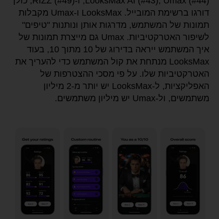
LooksMax AI (#43), Umax (#44), ו-RIZZ (#49), כולן
דורגו ברשימת המובייל. LooksMax ו-Umax מקבלות
תמונות של המשתמש, מדרגות אותן ונותנות "טיפים"
לשיפור האטרקטיביות. Umax גם מייצרת תמונות של
איך המשתמש ייראה בדירוג של 10 מתוך 10, בעוד
LooksMax מנתחת את קול המשתמש כדי להעריך את
האטרקטיביות שלו. על פי מסכי ההצטרפות של
האפליקציות, ל-LooksMax יש יותר מ-2 מיליון
משתמשים, ול-Umax יש מיליון משתמשים.