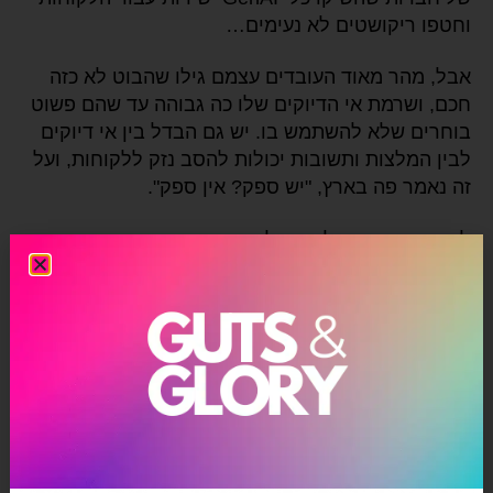
וחטפו ריקושטים לא נעימים…
אבל,
מהר מאוד העובדים עצמם גילו שהבוט לא כזה
חכם, ושרמת אי הדיוקים שלו כה גבוהה עד שהם פשוט
בוחרים שלא להשתמש בו. יש גם הבדל בין אי דיוקים
לבין המלצות ותשובות יכולות להסב נזק ללקוחות, ועל
זה נאמר פה בארץ, "יש ספק? אין ספק".
למרות המקרה הלא מוצלח, אני עדיין מאמין שחברות
ומותגים חייבים להתנסות. את התובנות שטרגט צברה
במסגרת הפרויקט, אי אפשר לקנות בכסף, ולפחות
עכשיו הם יודעים מה לא עובד, ואולי גם למה. מה
שבטוח זה, שדרך המהלך הזה, גם אם הוא נכשל, הם
נמצאים כמה צעדים קדימה ביחס לחברות אחרות
שיושבות על הגדר ולא עושות כלום.