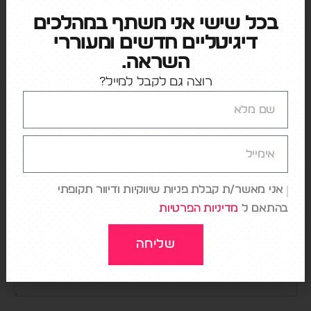
←
שינוי התנהגות בשמירה על הבריאות: Thrive AI
בכל שישי אני משתף במהלכים
→
טרנספורמציה של מותג
דיגיטליים חדשים ומעוררי
השראה.
רוצה גם לקבל למייל?
כתיבת תגובה
האימייל לא יוצג באתר.
שדות החובה מסומנים
*
התגובה שלך
*
אני מאשר/ת קבלת פניות שיווקיות ודיוור תקופתי
בהתאם ל
מדיניות הפרטיות
שליחה