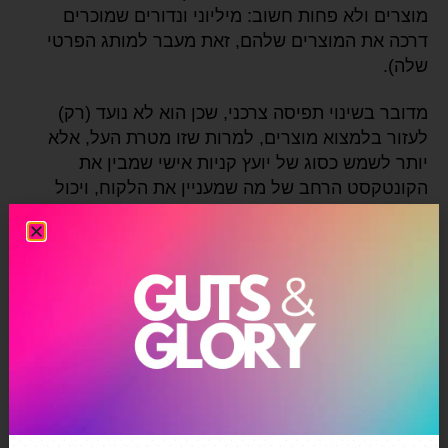
מוצרים ולא פחות חשוב: מיליוני ונדורים שמוכרים
דרכה את המוצרים שלהם, זאת מעבר למותג הפרטי
שלה).
מדובר בשינוי תפיסה צרכני, שכן הוא לא נועד (רק)
לעזור בלמצוא מוצרים, למרות שזו מטרת העל, אלא
יותר לשמש כסוג של יועץ קניות אישי שמבין את
הקונטקסט הרחב של מה שמעניין את הלקוח, ויכול
לספק מידע מקיף שלא קשור ישירות למוצר כזה או
אחר. למשל: אם גולש יציין שהוא גר בפלורידה והוא
רוצה לחדש את הגינה בבית, רופוס לא סתם ימליץ על
מוצרים לטיפוח ותחזוק הגינה, אלא ישתף מידע כללי
אודות האקלים באזור ובהתאם שיקולים שיכולים
להשפיע על חווית הקניה כולה.