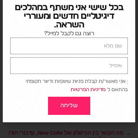
בכל שישי אני משתף במהלכים
דיגיטליים חדשים ומעוררי
השראה.
רוצה גם לקבל למייל?
אני מאוד מקווה שרופוס ישמש דוגמה והשראה
למותגים נוספים (לא רק בתחום הקמעונאות),
שיצליחו להנגיש כלים חכמים מבוססי GenAI
אני מאשר/ת קבלת פניות שיווקיות ודיוור תקופתי
לטובת הלקוחות, במיקוד ובהתאמה ספציפיים
בהתאם ל
מדיניות הפרטיות
לעולם התוכן שלהם (תיירות, רכב, רפואה, שירותים
מוניציפליים, חינוך, פיננסים ועוד).
שליחה
←
מה הקשר בין הכישלון של New Coke, קדבורי הודו