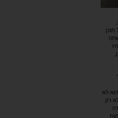
 תוכן
שתה
יו
,
מאמינים?! הוא לא
א רק
רה
מות