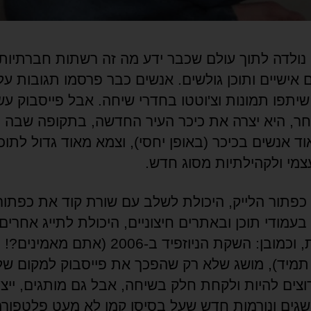
 נולדה לתוך עולם שכבר ידע מה זה רשתות חברתיות,
 אישיים ותוכן גולשים. אנשים כבר פרסמו תגובות על
שיתפו תמונות וצ'וטטו בחדרי שיחה. אבל פייסבוק ע
ר, היא יצרה את כיכר העיר החדשה, בתקופה שבה ה
ד אנשים בכיכר (באופן יחסי), וצמא מאוד גדול לתוכן
עצמי ולקהילתיות מסוג חדש.
פתור הלייק, היכולת לשלב עם שורת קוד את כפתור
עמודי תוכן ובאתרים חיצוניים, היכולת לתייג אחרים
בתמונות, וכמובן: השקת הניוזפיד ב-2006 (אתם 
תמיד), מושג שלא רק שהפכך את פייסבוק למקום של
וצים להיות ולקחת חלק בשיחה, אבל גם מותגים, ייצ
שגים ונורמות חדש שעל בסיסו קמו לא מעט פלטפור