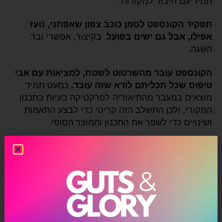
תמיד עם חיבור למקורות.
תפקיד הקונספט לסמן כוכב צפון שאפתני, נועז
אפילו, אבל גם ישים בפועל
. בקיצור, אפשרי ובר
השגה.
הקונספט עובר מהשרטוט לשטח, למציאות עם אבי
טיפוס שכל תכליתם לודא שזה עובד.
כמעט תמיד
מוצאים במעבר מהתיאוריה לפרקטיקה בעיות בתכנון
המקורי, ולכן התשלב הזה קריטי כדי לבצע התאמות
ושינויים כדי לשפר את התכנון והמוצר הסופי.
מדובר בצוות קטן, מיומן ומקצועי שאחראי על
הקונספט, הם חיים את הטכני אבל מחוברים עמוק
למותג והכי חשוב: לצד המתכנן, העיצובי
. באנלוגיה
למותגים וענפים אחרים, מה שחשוב ליישם הוא עבודת
צוות חוצה מחלקות ואגפים, עם הנציגים המינימליים
אך הרלוונטיים ביותר, כדי לשמור על החיבור ההוליסטי
לאסטרטגיה העסקית והמותגית.