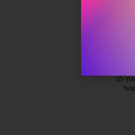
ה
נקודה.
ל אמזון.
י:
מתי לב
(צעד