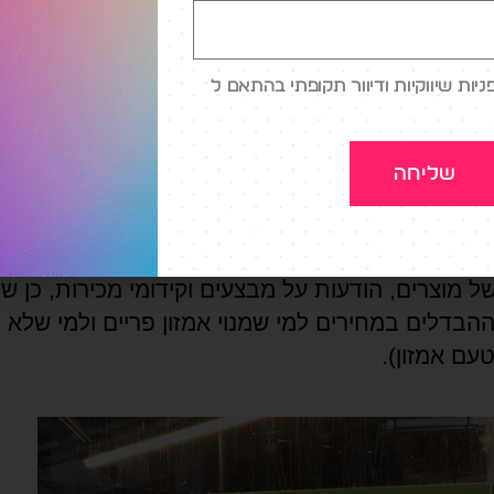
רים וופשוט יוצאים מהחנות מבלי לעבור בקופה, הזוי
 כאחד. זה נוגד כל מה שהכרנו מקניה בחנות פיזית. 
ות שיווקיות ודיוור תקופתי בהתאם ל
מדתי לשאול עובדת שם אם אני אמור פשוט לצאת עם
….שלא חלילה יקפצו עלי ויאשימו בניסיון גניבה…
שליחה
ובד בדיוק כמו שאומרים: בעת הכניסה לחנות מזדהים
באמצעות סריקת קוד QR אישי שמופק בתוך האפליקציה ש
תחת, נכנסים לחנות, ופה זה מרגיש רגיל ומוכר לגמר
ל מוצרים, הודעות על מבצעים וקידומי מכירות, כן ש
הבדלים במחירים למי שמנוי אמזון פריים ולמי שלא 
טעם אמזון).