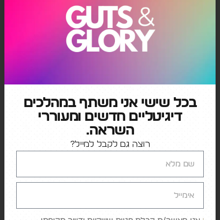
האם המודל הזה יוכיח את עצמו?
האם רוקו וגם
המתחרות בשוק הסטרימינג יוכלו לייצר משיתופי
פעולה אחרים מודל עסקי שיכול אפילו לצמצם עלויות
ללקוחות (שלא לדבר על ביטול המסלול המוזל עם
הפרסומות שהציגה נטפליקס?), ואולי רוקו צריכה
להציע גם פרסומת למכון כושר כדי לאזן את עידוד
האכילה?
בכל שישי אני משתף במהלכים
למקור
>
דיגיטליים חדשים ומעוררי
השראה.
רוצה גם לקבל למייל?
←
כיצד טכנולוגיות מעצבות מחדש את תעשיית
הבידור
→
עליית הסלבס הסינתטיים: הדור החדש של
המשפיענים