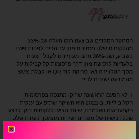
המחקר המקדים שביצעה רוקו העלה שכ-33%
מהלקוחות שלה מזמינים מזון עד הבית לפחות פעם
בשבוע, ושכ-36% מהם מעוניינים לקבל הצעות
בלעדיות לרכישת מזון דרך פרסומות קליקבילות על
מסך הטלוויזיה ו/או סריקת קוד QR או קבלת SMS
מהמודעה ישירות לנייד.
זו לא הפעם הראשונה שרוקו מתנסה בפרסומות
הקליביליות, ב-2022 היא השיקה שת"פ עם ענקית
הקמעונאות וואלמרט, שיחד הציעו ללקוחות רוקו לבצע
שלל רכישות של מוצרים ישירות מהמסך בעזרת שלט
של הטלוויזיה (פרטי הלקוח וכ.האשראי כבר ידועים
ומוזנים מראש כמובן).