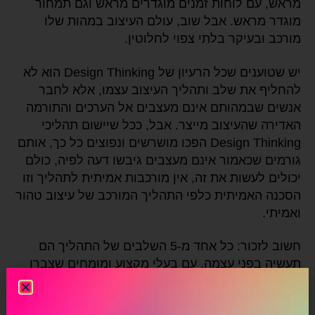
מראש, עם לוחות זמנים מוגדרים מראש וגם תמחור
מוגדר מראש. אבל שוב, עולם העיצוב במהות שלו
מורכב ובעיקר בלתי צפוי לחלוטין.
יש שטוענים שכל הרעיון של Design Thinking הוא לא
להחליף את שלב ותהליך העיצוב עצמו, אלא לחבר
אנשים שבמהותם אינם מעצבים אל הערכים והתורמה
האדירה שהעיצוב מייצר. אבל, ככל שיישום תהליכי
Design Thinking הפכו מושרשים ונפוצים כל כך, אותם
גורמים שכאמור אינם מעצבים גיבשו דעה לפיה, כולם
יכולים לעשות את זה, אין מורכבות אמיתית לתהליך וזו
הסכנה האמיתית כלפי התהליך המורכב של עיצוב טהור
ואמיתי.
חשוב לזכור: כל אחד מ-5 השלבים של התהליך הם
תעשיה בפני עצמה, עם בעלי מקצוע ומומחים שצברו
ידע ניסיון ומומחיות בתחומם כדי להביא לשולחן את
התוצרים הטובים, המקצועיים והמשמעותיים ביותר