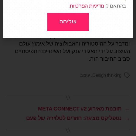
בהתאם ל
מדיניות הפרטיות
המלצת קריאה נוספת:
"
מדוע אמריקה התאגידית
נפרדה מהעיצוב
?".
שליחה
מאמר מרתק שפורסם באתר מגזין Fast Company,
ומדבר על ההיסטוריה והאבולוציה של אימוץ עולם
העיצוב על ידי תאגידי ענק ועל השינויים התפיסתיים
סביב החיבור הזה.
Design thinking
,
עיצוב
←
תובנות מאירוע META CONNECT #2
→
נטפליקס מציגה: חוזרים לטלויזיה של פעם