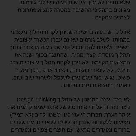
שלא תבינו לא נכון, אין שום בעיה בשילוב גורמים
מגוונים בתהליכי החשיבה במטרה למצוא פתרונות
לצרכים עסקיים.
אבל כן יש בעיה בחשיבה שניתן לקחת תהליך מקצועי
במהותו, לשלב גורמים שאינם עברו הכשרה עיצובית
רשמית ולצפות להכניס כל סוג של בעיה או צורך בתוך
תהליך מוסדר, קצר ומהיר, ושהתוצר בסוף ישנה את
המציאות הקיימת. לא ניתן לקחת תהליך עיצובי מורכב
ודינמי, לא לינארי בהגדרה, ולארוז אותו בתוך מארז
פשוט, נגיש וכזה שגם ניתן לשכפל ולשחזר שוב ושוב.
כאמור, המציאות מורכבת יותר.
לא בכדי עצם המנגנון של תהליך Design Thinking
נוצר במקור על ידי אותו סוג של ארגון שמפיק ממנו את
עיקר הערך: חברות הייעוץ כגון IDEO לרוב (לא תמיד)
מציעות ללקוחות שלהן תהליכים לינאריים, עם שלבים
ברורים ומוגדרים מראש, עם תוצרים צפויים ומוגדרים