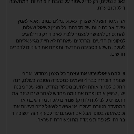
לאכול נמלים) רק כדי לשמור על להבת היצירתיות והמחשבה
דולקת ובוערת.
אז המסר הוא לא שצריך לאכול נמלים כמובן, אלא לאמץ
גישה ארוכת טווח של סקרנות, כל הזמן לשאול שאלות,
להתנסות, לאפשר לעצמך ללכת לאיבוד רק כדי להגיע
למקומות חדשים ומרתקים שאחרת לא היית מגיע אליהם
לעולם. תשקע בסביבה החדשה ותפתח את העיניים לדברים
חדשים.
9. להמציא/לשבש את עצמך כל הזמן מחדש:
אחרי
שנומה הוכרזה כבר 4 פעמים כמסעדה הטובה בעולם, רנה
החליט לסגור אותה ולחשב מסלול מחדש. הוא שכר מבנה
ישן, שיפץ אותו ופתח את נומה מחדש לאחר שגם שינה את
התפריט כולו. לקח לו (רק) שנתיים לזכות מחדש בתואר
המסעדה הטובה בעולם. אז אפשר לשאול למה לעשות את
זכ כשאתה בטופ, אבל אם הגעתם עד לסעיף הזה תשובה די
ברורה ולא פחות ממדהימה ומעוררת השראה.