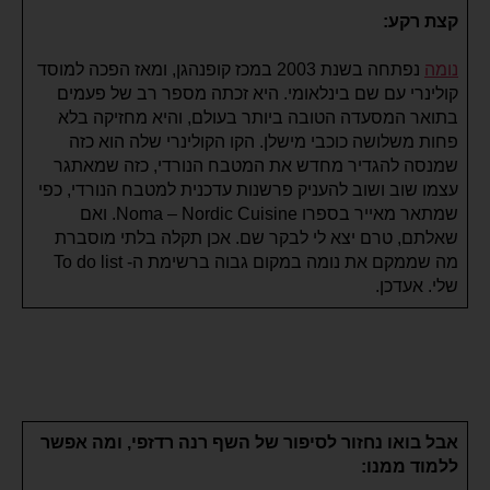
קצת רקע:
נומה
נפתחה בשנת 2003 במכז קופנהגן, ומאז הפכה למוסד
קולינרי עם שם בינלאומי. היא זכתה מספר רב של פעמים
בתואר המסעדה הטובה ביותר בעולם, והיא מחזיקה בלא
פחות משלושה כוכבי מישלן. הקו הקולינרי שלה הוא כזה
שמנסה להגדיר מחדש את המטבח הנורדי, כזה שמאתגר
עצמו שוב ושוב להעניק פרשנות עדכנית למטבח הנורדי, כפי
שמתאר מאייר בספרו Noma – Nordic Cuisine. ואם
שאלתם, טרם יצא לי לבקר שם. אכן תקלה בלתי מוסברת
מה שממקם את נומה במקום גבוה ברשימת ה- To do list
שלי. אעדכן.
אבל בואו נחזור לסיפור של השף
רנה רדזפי, ומה אפשר
ללמוד ממנו: