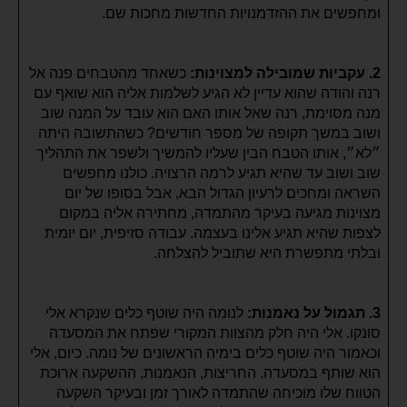
ומחפשים את ההזדמנויות החדשות מחכות שם.
2. עקביות שמובילה למצוינות:
כשאחד מהטבחים פנה אל
רנה והודה שהוא עדיין לא הגיע לשלמות אליה הוא שואף עם
מנה מסוימת, רנה שאל אותו האם הוא עובד על המנה שוב
ושוב במשך תקופה של מספר חודשים? כשהתשובה היתה
״לא״, אותו הטבח הבין שעליו להמשיך ולשפר את התהליך
שוב ושוב עד שהיא תגיע לרמה הרצויה. כולנו מחפשים
השראה ומחכים לרעיון הגדול הבא, אבל בסופו של יום
מצוינות מגיעה בעיקר מהתמדה, מחתירה אליה במקום
לצפות שהיא תגיע אלינו בעצמה. עבודה סזיפית, יום יומית
ובלתי מתפשרת היא שתוביל להצלחה.
3. תגמול על נאמנות:
לנומה היה שוטף כלים שנקרא אלי
סונקו. אלי היה חלק מהצוות המקורי שפתח את המסעדה
וכאמור היה שוטף כלים בימיה הראשונים של נומה. כיום, אלי
הוא שותף במסעדה. החריצות, הנאמנות, ההשקעה ארוכת
הטווח שלו מוכיחה שהתמדה לאורך זמן ובעיקר השקעה