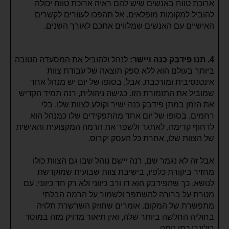
ארוכת טווח באנשים שיש להם ראיה ארוכת טווח יכולה
להוביל למקומות מופלאים. אל תהפכו לעוורים לקשרים
האישיים עם האנשים שמלווים אתכם לאורך השנים.
4. תנו פידבק כנה ויישר:
לנהל ולהוביל את המסעדה הטובה
ביותר בעולם הוא ללא ספק תוצאה של עבודת צוות
אינטנסיבית ומורכבת. אבל, בסופו של יום יש מנהל אחד
שמוביל את התזמורת הזו. כגישה ניהולית, רנה תמיד הקדיש
את הזמן במתן פידבק כנה ישיר וקולע לצוות שלו. בלי
רחמים. בסופו של יום אחד מהתפקידים שלו כמנהל הוא
לדחוף קדימה, לאתגר ולשפר את הרמה המקצועית והאישית
של הצוות שלו, אחרת כל העסק יקרוס.
אבל זה לא נגמר שם, רנה יישם נוהל שבו גם הצוות כולו
מחזיר ביקורת כלפיו, בישיבת צוות שבועית שמוקדשת
לנושא, כך שהפידבק הוא דו ורב כיווני ולא רק חד כיווני, עם
מטרת על ברורה להשתפר ולשמור על הרמה הבלתי
מתפשרת של המקום. אומרים שחוזק השרשרת תלויה
בחוליה החלשה ביותר שלה, ואין תיאור מדויק מזה במוסד
רולינרי כמו נומה.