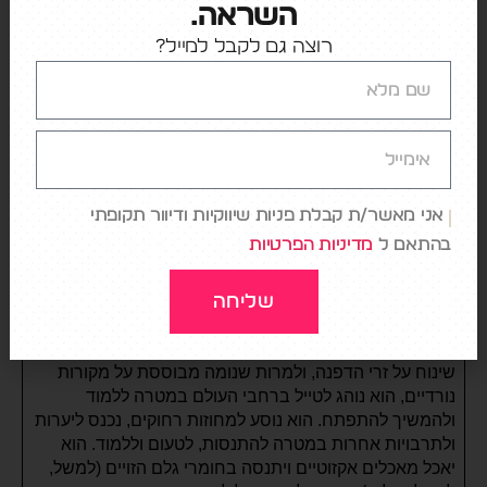
השראה.
רוצה גם לקבל למייל?
7. לשמר סטנדרטים בלתי מתפשרים:
רנה יודע היטב
שברגע שאתה מתחיל לעגל פינות, אפילו בקצת, הדבר יוביל
למדרון חלקלק שבסופו כישלון של המערכת כולה. חשוב
לזכור, מדובר במסעדה הטובה בעולם, עם צוות שנחשב
לטוב ביותר, סועדים שמגיעים מכל רחבי העולם וכמובן
שפים מובילים שמגיעים כדי לחוות את התופעה שנקראת
נומה. במציאות שכזו, וגם על בסיס סט הערכים האישיים של
אני מאשר/ת קבלת פניות שיווקיות ודיוור תקופתי
רנה, נדרשת עבודה מתמשכת, אינטנסיבית ובעיקר בלתי
בהתאם ל
מדיניות הפרטיות
מתפשרת כדי לשמור על הרמה הגבוהה של המסעדה, בטח
לאורך זמן.
שליחה
8. להישאר סקרן תמידי ולהמשיך ללמוד:
רנה הוא האחרון
שינוח על זרי הדפנה, ולמרות שנומה מבוססת על מקורות
נורדיים, הוא נוהג לטייל ברחבי העולם במטרה ללמוד
ולהמשיך להתפתח. הוא נוסע למחוזות רחוקים, נכנס ליערות
ולתרבויות אחרות במטרה להתנסות, לטעום וללמוד. הוא
יאכל מאכלים אקזוטיים ויתנסה בחומרי גלם הזויים (למשל,