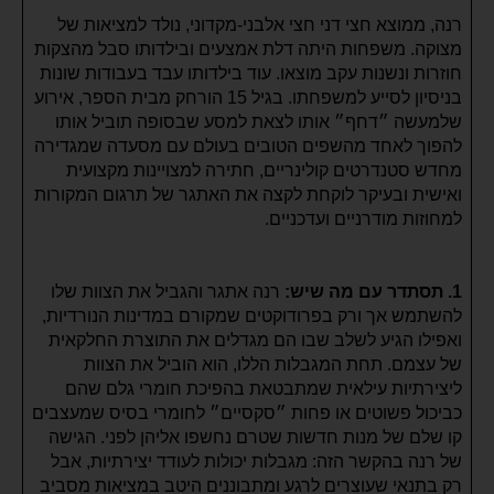
רנה, ממוצא חצי דני חצי אלבני-מקדוני, נולד למציאות של
מצוקה. משפחות היתה דלת אמצעים ובילדותו סבל מהצקות
חוזרות ונשנות עקב מוצאו. עוד בילדותו עבד בעבודות שונות
בניסיון לסייע למשפחתו. בגיל 15 הורחק מבית הספר, אירוע
שלמעשה ״דחף״ אותו לצאת למסע שבסופה תוביל אותו
להפוך לאחד מהשפים הטובים בעולם עם מסעדה שמגדירה
מחדש סטנדרטים קולינריים, חתירה למצויינות מקצועית
ואישית ובעיקר לוקחת לקצה את האתגר של תרגום המקורות
למחוזות מודרניים ועדכניים.
1. תסתדר עם מה שיש:
רנה אתגר והגביל את הצוות שלו
להשתמש אך ורק בפרודוקטים שמקורם במדינות הנורדיות,
ואפילו הגיע לשלב שבו הם מגדלים את התוצרת החלקאית
של עצמם. תחת המגבלות הללו, הוא הוביל את הצוות
ליצירתיות עילאית שמתבטאת בהפיכת חומרי גלם שהם
כביכול פשוטים או פחות ״סקסיים״ לחומרי בסיס שמעצבים
קו שלם של מנות חדשות שטרם נחשפו אליהן לפני. הגישה
של רנה בהקשר הזה: מגבלות יכולות לעודד יצירתיות, אבל
רק בתנאי שעוצרים לרגע ומתבוננים היטב במציאות מסביב