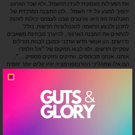
את הפעילות העסקית לעידן החשמל, ולא שכל הארגון
יהפוך למונע על ידי חשמל…לכן התובנה המרכזית של
האנלוגיה הזו היא: ארגונים שבנו לעצמם יכולות לזהות,
לתכנן ולבצע התאמה לטכנולוגיות חדשות, כולל
להתאים את המבנה הארגוני, להיערך מבחינת משאבים
נדרשים, הון אנושי חדש ועדכני וכמובן לבנות מודלים
עסקיים חדשים, ולא לבוא ממקום של ״אל תלמדו
אותנו, אנחנו מבוססים, וותיקים וחזקים מספיק….״,
הם אלו שתהליכי הטרנספורמציה יהיו קלים יותר יחסית
בהתמודדות עם שינוי.
ההשראה לקוחה מתוך ספר שאני מאזין לו באודיובל:
״
טרנספורמציה עסקית דיגיטלית
״ של נייג'ל וואז,
המנכ״ל של פובליסיס ספיאנט
טרנספורמציה דיגיטלית
,
מהפיכה דיגיטלית
,
נוקיה