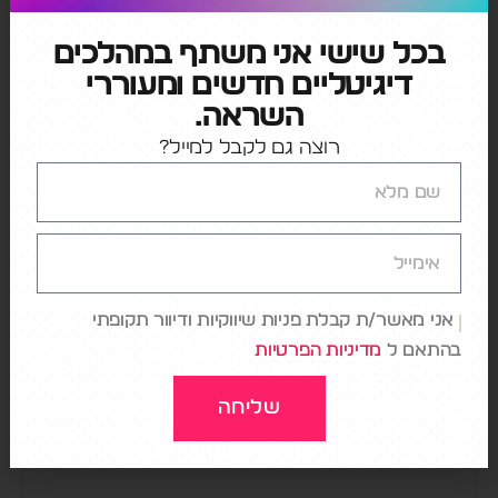
בכל שישי אני משתף במהלכים
←
האקסלרטור של דיסני ומה הוא אומר עליה
דיגיטליים חדשים ומעוררי
→
אמזון פריים שוברת שיא חדש
השראה.
רוצה גם לקבל למייל?
כתיבת תגובה
האימייל לא יוצג באתר.
שדות החובה מסומנים
*
אני מאשר/ת קבלת פניות שיווקיות ודיוור תקופתי
התגובה שלך
*
בהתאם ל
מדיניות הפרטיות
שליחה