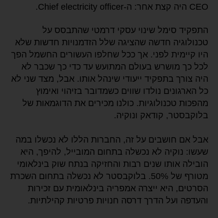
CEO היה קצת אחר: ה-Chief electricity officer.
התפקיד סימל שינוי עסקי דרמטי שהתבסס על
טכנולוגיה חדשה שהציגה שלל הזדמנויות חדשות שלא
היו קיימית לפני. אך ככל שחלפו העשורים החשמל הפך
לכל כך מושרש בעולם המתועש עד כדי כך שכבר לא
היה צורך בתפקיד ייעודי שינהל אותו. אבל, מצד שני לא
כל הארגונים נולדו שווים כשמדובר בזיהוי ואימוץ
מהפכות טכנולוגיות. כולנו מכירים את הדוגמאות של
בלוקבסטר, קודאק ונוקיה.
אבל אם חושבים על זה, החברות הללו לא נכשלו במה
שעשו: נוקיה לא נכשלה בתחום המובייל, להיפך, היא
הובילה אותו שנים רבות והחזיקה בנתח שוק בינלאומי
מטורף של 50%. בלוקבסטר לא נכשלה בתחום השכרת
הסרטים, היא ייצרה אמפריה בינלאומית עם זכירות
והעדפה ועל הדרך דרסה חנויות פרטיות קהילתיות.