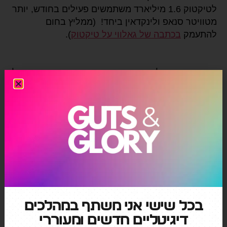
לטיקטוק 1.6 מיליארד משתמשים פעילים בחודש, יותר
מטוויטר סנאפ ולינקדאין ביחד! (ממליץ בחום
להתעמק
בכתבה של גאלווי על טיקטוק
).
סיכום ביניים:
להבין שמדובר בחתיכת שוק מעניין אבל
גם מאתגר לפעול בו. אני מתכוון להעמיק בניתוח השוק
הזה ולשתף בקרוב במספרים ובתובנות נוספות
בהמשך.
←
הכירו את ה-Silver Market
→
משחקי השלט #2
בכל שישי אני משתף במהלכים
דיגיטליים חדשים ומעוררי