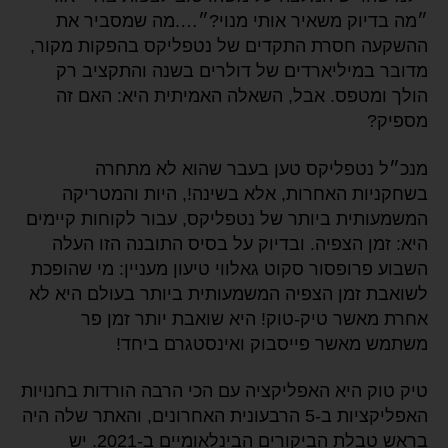
״מה בדיוק משאיר אותי מנוי?״….מה שמסביר את
ההשקעה חסרת התקדים של נטפליקס בהפקות מקור,
מדובר במיליארדים של דולרים בשנה והתקציב רק
הולך ומטפס. אבל, השאלה האמיתית היא: האם זה
מספיק?
מנכ״ל נטפליקס טען בעבר שהוא לא מתחרה
בשחקניות האחרות, אלא בשינה!, היות והמטריקה
המשמעותית ביותר של נטפליקס, עבור לקוחות קיימים
היא: זמן הצפיה. ובדיוק על בסיס התובנה הזו העלה
השבוע פרופסור סקוט גאלווי טיעון מעניין: מי שהופכת
לשואבת זמן הצפיה המשמעותית ביותר בעולם היא לא
אחרת מאשר טיק-טוק! היא שואבת יותר זמן פר
משתמש מאשר פייסבוק ואינסטגרם ביחד!
טיק טוק היא האפליקציה עם הכי הרבה הורדות בחנויות
האפליקציות ב-5 הרבעונית האחרונים, והאתר שלה היה
בראש טבלת הביקורים הבינלאומיים ב-2021. יש