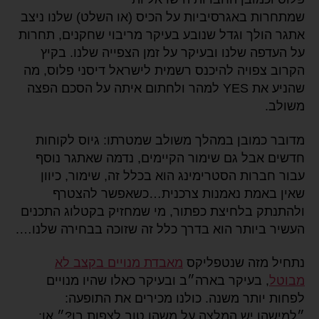
שמתחרות באגרסיביות על הכיס (או השלט) שלנו ניצב
אתגר הולך וגדל שנובע בעיקר מריבוי שחקנים, תחרות
על העדפה שלנו ובעיקר על זמן הצפייה שלנו. בקיץ
הקרוב צפויה להיכנס רשמית לישראל דיסני פלוס, מה
שהניע את YES למהר ולחתום איתה על הסכם הפצה
משולב.
מדובר כמובן במהלך משולב שמטרתו: גיוס לקוחות
חדשים אבל גם שימור הקיימים, נדמה שאתגר נוסף
עבור חברות הסטרימינג הוא בכלל זה, שימור, כיוון
שאין באמת נאמנות צרכנית…כשאפשר להצטרף
ולהתנתק בלחיצת כפתור, מי שמחזיק בקטלוג התכנים
העשיר ביותר הוא בדרך כלל זה שזוכה בבחירה שלנו….
נתחיל מזה שנטפליקס
מאבדת מנויים בקצב לא
מבוטל
, בעיקר בארה״ב ובעיקר כאלו שהיו מנויים
לפחות יותר משנה. כולנו מכירים את התופעה:
״למישהו יש המלצה על משהו טוב לצפות בו?״ או: