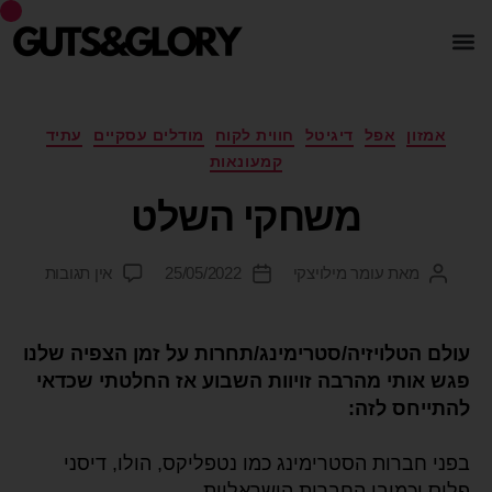
אמזון
אפל
דיגיטל
חווית לקוח
מודלים עסקיים
עתיד
קמעונאות
משחקי השלט
מאת
עומר מילויצקי
25/05/2022
אין תגובות
עולם הטלויזיה/סטרימינג/תחרות על זמן הצפיה שלנו
פגש אותי מהרבה זויוות השבוע אז החלטתי שכדאי
להתייחס לזה:
בפני חברות הסטרימינג כמו נטפליקס, הולו, דיסני
פלוס וכמובן החברות הישראליות