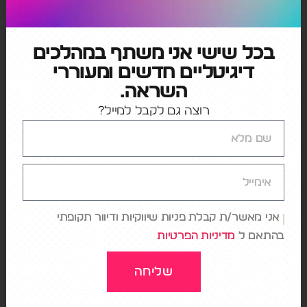
את חייהם של כל כך הרבה אנשים ברחבי העולם.
בכל שישי אני משתף במהלכים
דיגיטליים חדשים ומעוררי
←
לראות את העולם: אחרת
השראה.
→
משחקי השלט
רוצה גם לקבל למייל?
כתיבת תגובה
האימייל לא יוצג באתר.
שדות החובה מסומנים
*
אני מאשר/ת קבלת פניות שיווקיות ודיוור תקופתי
בהתאם ל
מדיניות הפרטיות
התגובה שלך
*
שליחה