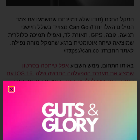
המקל החכם (תודו שלא דמיינתם שתשמעו את צמד
המילים האלו יחד!) Can Go מצוייד בשלל חיישני
תנועה, גובה, GPS, תאורת לד, ואפילו תמיכה סלולרית
שמוציאה שיחה אוטומטית ברגע שהמקל מזהה נפילה.
לאתר החברה: https://can.co/
באותו התחום, ממש השבוע
אפל שיתפה בסרטון
שמציג את מערכת ההפעלהה החדשה שלה, IOS 16 עם
תמיכה במי שיש לו לקות ראיה
. העוזרת החכמה סירי
ממש תדבר בקול ותדריך את הלקוחות לגבי מה ניצב
מולם (דלתות, מעברי חציה) ואפילו תקריא בקול
שלטים למשל בכניסה לחנויות, משרדים ועוד.
לסיכום
: קטגוריית הנגישות סוף סוף נהנית מטכנולוגיות
דיגיטליות מרתקות, חלקן לא חדשות אבל החיבור
שלהן לצרכים אמיתיים וכל כך חשובים, באמת ישפרו