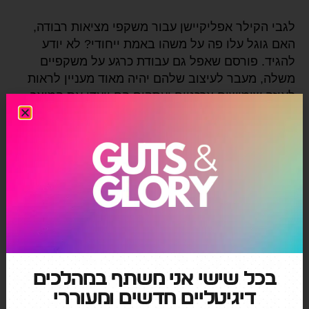
לגבי הקילר אפליקיישן עבור משקפי מציאות רבודה,
האם גוגל עלו פה על משהו באמת ייחודי? לא יודע
להגיד. פורסם שאפל גם עבודת כרגע על משקפיים
משלה, מעבר לעיצוב שלהם יהיה מאוד מעניין לראות
לאיזה שימושים צרכניים ועסקים הם ייעדו את המוצר
הצפוי שלהם, ובכלל לאן התחום הזה יתפתח, כעת
שנראה שהטכנולוגיה ובעיקר ההבנה סביב התחום
הבשילו
←
מה הם ערכי המותג שלך?
→
הכירו את ה-Silver Market
בכל שישי אני משתף במהלכים
דיגיטליים חדשים ומעוררי