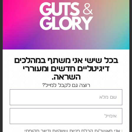
בכל שישי אני משתף במהלכים
דיגיטליים חדשים ומעוררי
טיקטוק
,
יו-טיוב
,
מנהלי שיווק
,
פרסום
,
שיווק דיגיטלי
,
שיווק תוכן
השראה.
רוצה גם לקבל למייל?
←
מי נחשבת כחברה טכנולוגית?
→
לשלב בין מדיה, קמעונאות ופרסום דיגיטלי
אני מאשר/ת קבלת פניות שיווקיות ודיוור תקופתי