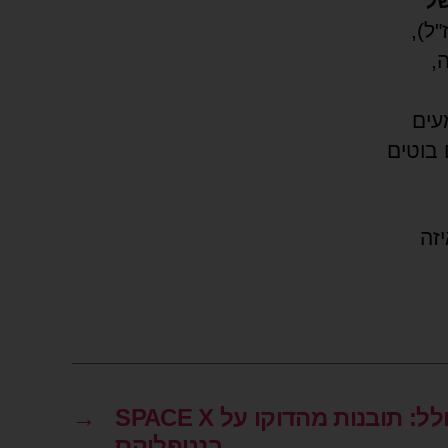
של
ל),
,
עים
בוטים
זה
בחזרה לחלל: תובנות מהדוקו על SPACE X
→
בנטפליקס