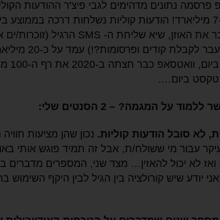
 פרסמה נתונים מדהימים לגבי פיצ'ר ההודעות הקולי
שלה: כ-7 מיליארד! הודעות קוליות נשלחות דרכה בממוצע בי
כדי לסבר את האוזן, שיא שליחת ה- SMS הרגיל (זו
בכלל מעבר לקבלת קודים ופרסומות?!) עמד על
הודעות ביום, ווא
טקסט ביום….
למוד על המגמה? – 2 הסנטים שלי:
נכון שהן מציעות חוויה 
עיקר עבור מי ששולח/ת, אבל זה תמיד פוגש אותי באוט
ואז לא יכול להאזין… מצד שני, המספרים מדברים ב
ני יודע שיש קורולציה בין הגיל לבין היקף השימוש ב