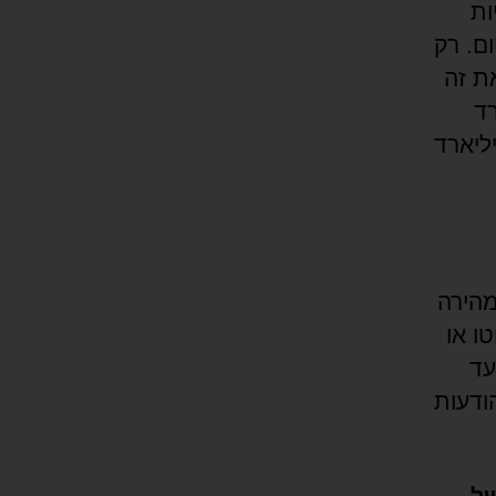
ות
ום. רק
כרות/ים את זה
 כ-20 מיליארד
טסאפ כבר חצתה ב-2020 את רף ה-100 מיליארד
מהירה
ו או
עד
הודעות