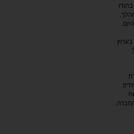
בהודו
הלך,
יום.
 בערוץ
ת
ת"פ
ח
החברה,