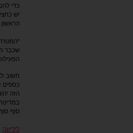
כדי להנ
יש כחצי
הראשון מ
"המטרה ה
שכבר הפ
הפעילות
חשוב לצ
כספים ד
הזה יהו
במדינות
סוף סוף,
לידיעה