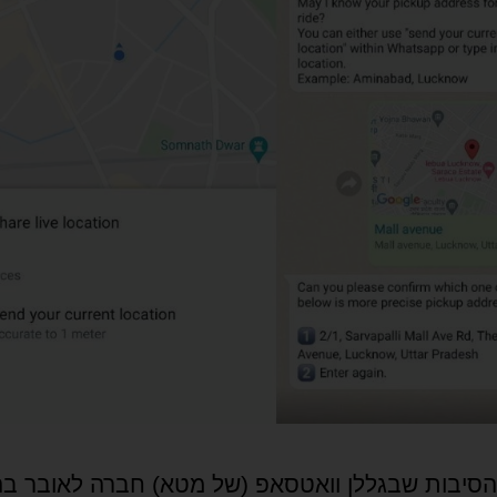
הסיבות שבגללן וואטסאפ (של מטא) חברה לאובר בהו