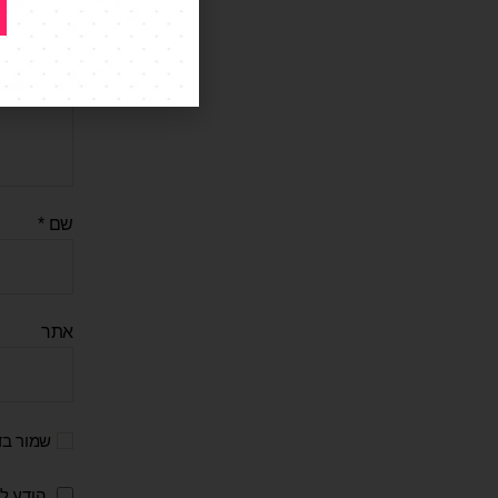
התגובה ש
שם
*
אתר
שמור בד
הודע לי