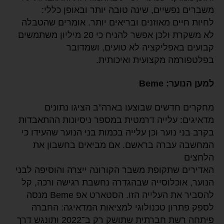
משברים נפשיים, שינה טובה יותר ובאופן כללי:
לחיות חיים מאוזנים ובריאים יותר. אומרים שהטבלה
לא משקרת ולכן אפשר להניח כי 20 מיליון משתמשים
קבועים באפליקציה לא טועים, ושמדובר
בפלטפורמה מקצועית ואיכותית.
למען הנוער: Beme
מחקרים חדשים שבוצעו בארה"ב הציגו נתונים
מדאיגים: עלייה דרמטית במספר ניסיונות ההתאבדות
בקרב בני נוער וכן עלייה בכמות בני הנוער שהעידו כי
המחשבה עברה בראשם. אם מביאים בחשבון את
הלחצים
האדירים שתקופת משבר הקורונה ייצרה והוסיפה לבני
הנוער, אוכלוסייה שבהגדרה נחשבת רגישה ורכה, קל
להסביר את העלייה הזו. הסטארט אפ Beme מנסה
לספק פתרון טכנולוגי למציאות המדאיגה: החברה
פיתחה רשת חברתית שתושק רק ב־2022 ותונגש דרך