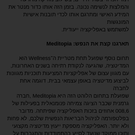
והמלצות לנשימה נכונה. בזמן הזה אותו כדור מנטר את
המידע האישי ומתרגם אותו לכדי תובנות אישיות
המונגשות
למשתמש באפליקציה ייעודית.
תארגנו קצת את הנפש: Meditopia
תחום נוסף שפועל תחת מטריית ה־Wellness הוא
המדיטציה, שהגיעה לנקודת רתיחה בשנים האחרונות,
עם מגוון עצום של אפליקציות המציעות תוכניות מגוונות
לביצוע מדיטציה באופן עצמאי בבית. דוגמה אחת
לחברה
שפועלת בתחום הלוהט הזה היא Meditopia ,חברה
גרמנית שכבר הציגה צמיחה פנומנאלית בפעילות של
008,6 אחוזים בזכות האפליקציה שפיתחה. מדובר
בפלטפורמה לניהול הבריאות הנפשית שלכם, לא פחות
ולא יותר. האפליקציה מספקת ייעוץ מדיטציה מקצועי
ותוכן ממוקד שנועד לסייע בהתמודדות והתגברות על