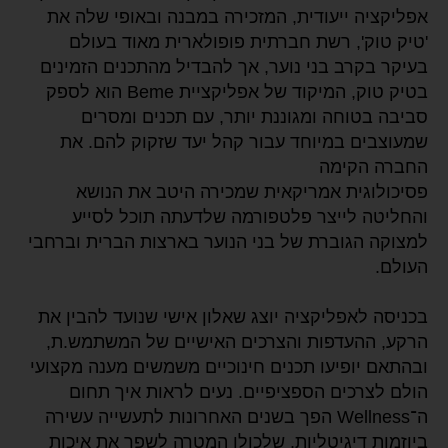
אפליקציה ייעודית, המזכירה במבנה ובאופי שלה את
'טיק טוק', רשת חברתית פופולארית מאוד בעולם
בעיקר בקרב בני נוער, אך להבדיל מהתכנים הזמינים
בטיק טוק, המיקוד של אפליקציית Beme הוא לספק
סביבה בטוחה ומגוננת יותר, עם תכנים ומסרים
שמעוצבים במיוחד עבור קהל יעד שזקוק להם. את
החברה הקימה
פסיכולוגית אמריקאית שמכירה היטב את הנושא
והחליטה לייצר פלטפורמה שלדעתה תוכל לסייע
למצוקה הגוברת של בני הנוער בארצות הברית וברחבי
העולם.
בכניסה לאפליקציה יוצג שאלון אישי שנועד להבין את
הרקע, ההעדפות והצרכים האישיים של המשתמש.ת,
ובהתאם יופיעו תכנים חינוכיים משמשים מענה מקצועי
הולם לצרכים הספציפיים. נעים לראות איך תחום
ה־Wellness הפך בשנים האחרונות לתעשייה עשירה
ביוזמות דיגיטליות, שלכולן המטרה לשפר את איכות