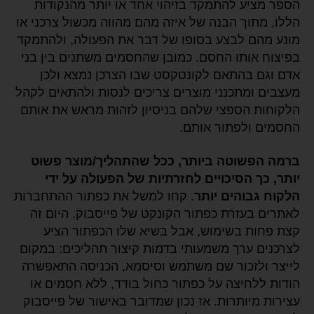
הספר מציע להתמקד בזיהוי אחד או יותר מהנקודות
הללו, מתוך הבנה של איזה מהם מהווה מכשול צרכני או
מונע מהם לבצע בסופו של דבר את הפעולה, ולהתמקד
בפיצוח אותו החסם. כמובן שהחסמים משתנים בין בני
אדם וגם בהתאם לקונטקסט שבו הצרכן נמצא ולכן
מעצבים ומתכנני מוצרים צריכים לנסות ולהתאים לקהל
הלקוחות הספצי שלהם בניסיון לזהות מראש את אותם
החסמים ולפתור אותם.
ברמה הפשוטה ביותר, ככל שהתהליך/מוצר פשוט
יותר, כך הסיכויים לחזרתיות של הפעולה על ידי
הלקוח גבוהים יותר
. קחו למשל את כפתור ההתחברות
לאתרים בעזרת כפתור הקונקט של פייסבוק. היום זה
קצת פחות בשימוש, אבל בשיא שלו הכפתור הציע
לצרכנים ערך משמעותי בדמות קיצור תהליכים: במקום
לייצר ולזכור שם משתמש וסיסמא, הכניסה התאפשרה
הודות ללחיצה על כפתור כחול בודד, ללא חסמים או
עצירות מיותרות. אז נכון שמדובר באישור של פייסבוק