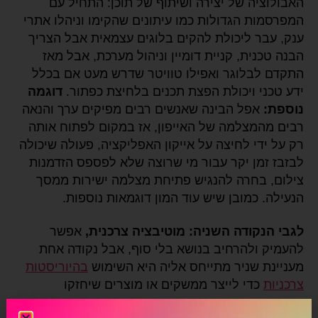
האבולוציה של יצירה ושיתוף של תוכן: התחיל עם
המפרסמות הגדולות כמו עיתונים שהקימו וניהלו אתרי
ענק, עבר ליכולת להקים בלוגים עצמאית אבל הצריך
הבנה טכנית, קניית דומיין וניהול מערכת, אבל מאז
התקדם לבלוגר ואפילו טוויטר שדרש מעט אם בכלל
ידע טכני ויכולת הפצת תכנים בלחיצת כפתור.
דוגמה
נוספת:
אפל הבינה שאנשים רבים מפיקים ערך והנאה
רבים מהמצלמה של האייפון, אז במקום לפתוח אותה
רק על ידי לחיצה על אייקון האפליקציה, פעולה שיכולה
לבזבז זמן יקר עבור מי שרוצה שלא לפספס הזדמנות
צילום, בחרה להנגיש פתיחת מצלמה ישירות ממסך
הנעילה. כמובן שיש עוד המון דוגמאות נוספות.
לגבי הנקודה השניה: מוטיבציה צרכנית,
אפשר
להעמיק ולהרחיב בנושא בלי סוף, אבל נקודה אחת
מעניינת שניר מתייחס אליה היא השימוש
בהיוריסטות
צרכניות
כדי לייצר ממשקים או מוצרים שיחזקו
מוטיבציה צרכנית.