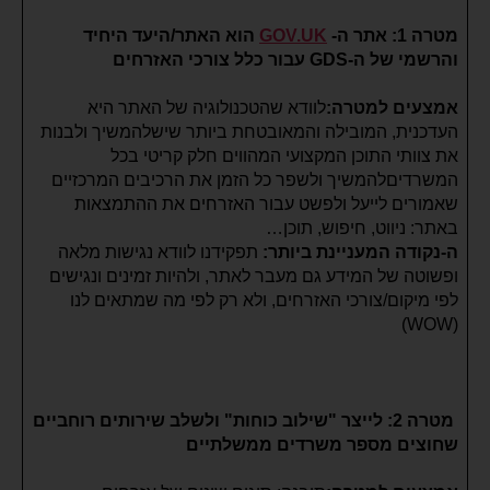
מטרה 1: אתר ה-
GOV.UK
הוא האתר/היעד היחיד
והרשמי של ה-GDS עבור כלל צורכי האזרחים
אמצעים למטרה:
לוודא שהטכנולוגיה של האתר היא
העדכנית, המובילה והמאובטחת ביותר שישלהמשיך ולבנות
את צוותי התוכן המקצועי המהווים חלק קריטי בכל
המשרדיםלהמשיך ולשפר כל הזמן את הרכיבים המרכזיים
שאמורים לייעל ולפשט עבור האזרחים את ההתמצאות
באתר: ניווט, חיפוש, תוכן…
ה-נקודה המעניינת ביותר:
תפקידנו לוודא נגישות מלאה
ופשוטה של המידע גם מעבר לאתר, ולהיות זמינים ונגישים
לפי מיקום/צורכי האזרחים, ולא רק לפי מה שמתאים לנו
(WOW)
מטרה 2: לייצר "שילוב כוחות" ולשלב שירותים רוחביים
שחוצים מספר משרדים ממשלתיים