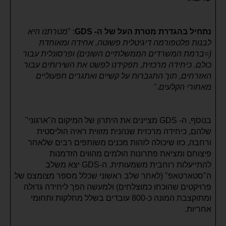
נתחיל בהגדרת מטרת העל של ה- GDS
: "
מטרתנו היא
לבנות פלטפורמה דיגיטלית פשוטה, אחידה ומאוחדת
(=ברמת המשרדים הממשלתיים השונים) ופרסונלית עבור
כולם. כיחידה מרכזית, תפקידנו לפשט את השירותים עבור
האזרחים, תוך התגברות על קשיים ואתגרים תפעוליים
מאחורי הקלעים
."
בנוסף, ה- GDS מציינים את היתרון של המיקום ה"ארגוני"
שלהם, כיחידה מרכזית שנהנית מזווית ראיה הוליסטית
ורחבה, כזו שיכולה לזהות מכנים משותפים רבים שלאחר
פיצוחם ומציאת פתרונות הולמים מהווים הזדמנות
להתייעלות רוחבית משמעותית. ה-GDS יצא משלב
ה"סטארטאפ" (לאחר שלב ראשוני שכלל מספר מצומצם של
פרויקטים שהוכחו כמוצלחים) ולמעשה הפך ליחידה גדולה
ומתוקצבת המונה כ-800 עובדים בשלל מחלקות ותחומי
אחריות.