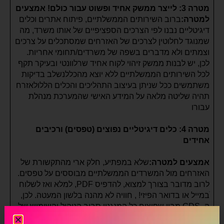
מטרה 3: לייצר ממשק אחיד ופשוט עבור כולם!
אמצעים
למטרה:
ברוב השירותים הממשלתיים, פיתוח אתרים וכלים
דיגיטליים נבנו לפי הצרכים הספציפיים של אותו משרד, מה
שמנוגד לחלוטין לצרכים של האזרחים שמסתכלים על צרכים
וצמתים ולא מדברים בשפה של משרדים/תחומי אחריות.
לכן, יש לבנות ממשק זיהוי לקוח אחיד שרלוונטי ובעיקר תקף
לכל השירותים הממשלתיים ללא יוצא מהכללנשלב בדיקות
משתמשים ככל שניתן בעיצוב התהליכים והכלים הללולאזרח
תהיה שליטה מלאה על המידע האישי שהמערכת מנהלת
עבורו
מטרה 4: כלים דיגיטליים נפוצים (טפסים) ורכיבים
אחידים
אמצעים למטרה:
שלא במפתיע, חלק ארי מהתקשורת של
האזרחים מול המשרדים הממשלתיים מבוססים על טפסים.
לרוב מדובר בצורך למצוא, להדפיס PDF, למלא ואז לשלוח
ׁבמייל או בדואר הפיזי! , חוויה לא מהנה בלשון המעטה. לכן,
ה- GDS מבין שפיצוח כל המנגנון סביב הניהול והשימוש של
טפסים דיגיטליים חייב להשתנותתוקם מערכת שתמיר באופן