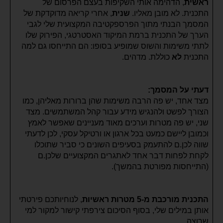
ראשית
, הדהימה אותי השקיפות בעצם הפרסום של
התכנית. לא מובן מאליו.
שנית
, אחרי קריאה מדוקדקת של
המסמך הבנתי מתוך הפרספקטיבה המקצועית שלי לגבי
הערך של התכנית ברמת המיקוד האסטרטגי, הפירוק שלו
לתתי משימות והשוס שמופיע בסופו: הם התייחסו גם למה
התכנית
לא
כוללת. מדהים.
דעתי על המסמך:
מצד אחד, יש פה הרבה משימות שהן ברורות מאליהן, כמו
הצורך לפשט ולהנגיש מידע עבור קהל המשתמשים. מצד
שני, יש פה מטרות וערכים מאוד מעניינים שאפשר לאמץ
וכמובן ליישם כמעט בכל ארגון או ורטיקל עסקי, לכן לדעתי
שווה לכן.ם להתעמק בסעיפים השונים כי סביר שתוכלו
לקחת לפחות דבר אחד לאתגרים המקצועיים שלכן.ם
(התייחסות מפורטת בהמשך).
התכנית מורכבת מ-5 מטרות ראשיות
, לנוחיותכם פירטתי
אותן במילים שלי, בסוף הסיכום צירפתי קישור למקור למי
שרוצה.