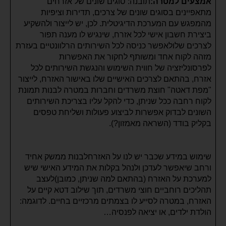
אמצעים למטרה:
תובנה: סוגים שונים של אזרחים
מתאפיינים בסוגים שונים של צרכים, תדירות וציפיות
מהמפגש עם המערכת הדיגיטלית. לכן, יש לייצור ולהשקיע
ביצירת חשבון אישי לכל אזרח, שינגיש לו מענה תפור
לצרכים שלולאפשר כניסה לכל השירותים הרלוונטיים בעזרת
מזהה לקוח אחד ומשותף לחקור את האפשרות
לפרסונליזציה של חווית השימוש והנגשת השירותים לכל
אזרח, בהתאם לצרכים האישיים שלו באישור האזרח, לייצור
"מפת דאטה" חוצת משרדים וחברות במטרה לבנות תמונת
לקוח רחבה ככל שניתן, כדי להקל עליו בצריכת השירותים
השונים לבדוק אפשרות לביצוע פעולות ושליחת טפסים
בקליק בודד (השראה מאמזון?).
שימוש במידע שכבר יש לנו על האזרחלבנות ממשק אחיד
ורחב שיאפשר לעדכן ולנהל בקלות את המידע האישי שיש
למערכת על האזרח (בהתאם למה שניתן, כמובן)לעצב
תהליכים רוחביים חוצי משרדים, תוך שילוב דטא קיים על
האזרח, במטרה לסייע לו בצמתים מרכזיים בחיים. לדוגמה:
הולדת ילדים, או יציאה לפנסיה…