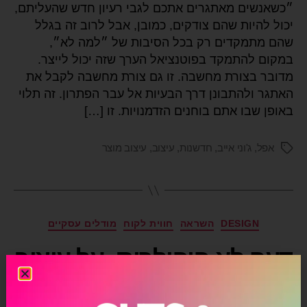
״כשאנשים מאתגרים אתכם לגבי רעיון חדש שהעליתם,
יכול להיות שהם צודקים, כמובן, אבל לרוב זה בגלל
שהם מתמקדים רק בכל הסיבות של ״למה לא״,
במקום להתמקד בפוטנציאל הערך שזה יכול לייצר.
מדובר בצורת מחשבה. זו גם צורת מחשבה לקבל את
האתגר ולהתבונן דרך הבעיות אל עבר הפתרון. זה תלוי
באופן שבו אתם בוחנים הזדמנויות. זו […]
אפל
,
ג'וני אייב
,
חדשנות
,
עיצוב
,
עיצוב מוצר
DESIGN
השראה
חווית לקוח
מודלים עסקיים
דעה לא פופולרית: על עיצוב
ומותגים