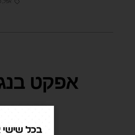
אפל
,
ט
בכל שישי 