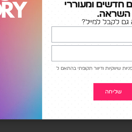
ם חדשים ומעוררי
השראה.
גם לקבל למייל?
קו העלילה של הסרט, שבו אדם נולד כזקן אבל הולך 
חזק ככל שהזמן עובר, כך גם חברות הטכנולוגיה הגדול
 עם הזמן, ואני אסביר: אם חושבים על רוב המוצרים
סחרי שלהם יורד ברגע שמתחילים להשתמש בהם: 
מדיח כלים. קחו למשל קניית רכב חדש: הוא מאבד מ
ות שיווקיות ודיוור תקופתי בהתאם ל
ברגע […]
דאטה
,
חווית לקוח
,
מודל עסקי
,
נטפליקס
,
ספוטיפיי
שליחה