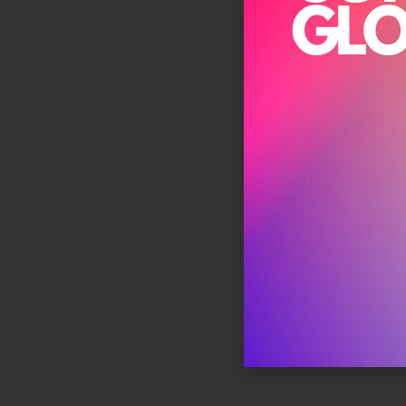
ונהיה
ות
,
שמפו,
ערכו