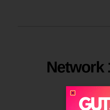
אפקט בנג'מין באטן בשילוב Network