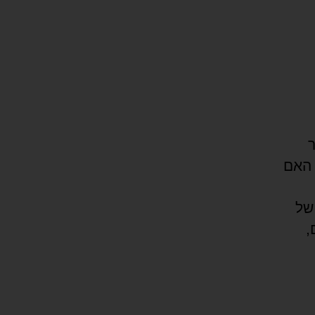
פר
 האם
של
,