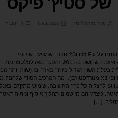
של סטיץ' פיקס
מאת
עומר מילויצקי
06/10/2022
אין תגובות
האם שמעתם על Stitch Fix? חברה שמציעה שירותי
סטיילינג ואופנה שהושה ב-2011, והפכה מאז לפלטפור
ממייסיס ופי X3 מנורדסטורם). מה המרכיב הסודי שלהם? 
ל-Stitch Fix להצליח כל כך? התשובה: שימוש מתקדם באנ
דאטה. כיצד? הם מיישמים תהליך איסוף וניתוח דאטה
הליך: […]