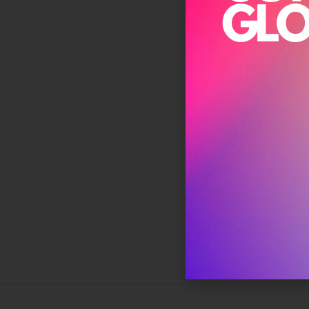
של
קיצור BNPL. מחקר
כנים
-41% ואפילו בקרב דור ה-X מספר