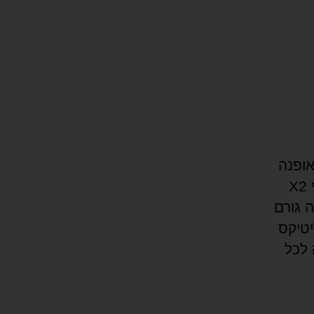
מת האופנה
הדיגיטלית בעלת השווי הגדול ביותר בארה"ב! (שווה יותר מפי X2
מה גורם
ליטיקס
 לכל