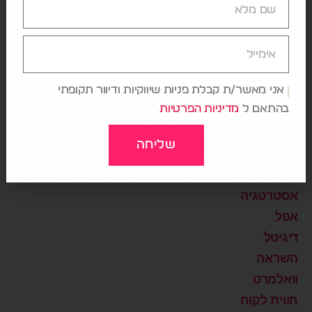
AI
DATA
Design
Digital Healthcare
אני מאשר/ת קבלת פניות שיווקיות ודיוור תקופתי
בהתאם ל
מדיניות הפרטיות
NETFLIX
Storytelling
שליחה
Uncategorized
אמזון
אסטרטגיה
אפל
דיגיטל
השראה
וואלמרט
חווית לקוח