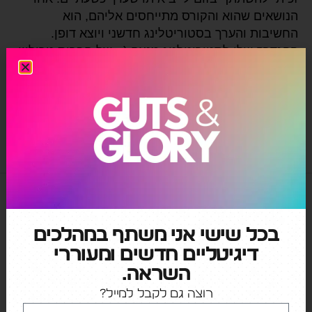
הנושאים שהוא והקורס מתייחסים אליהם, הוא
החשיבות והערך בסטוריטלינג חדשני ויוצא דופן.
ההגדרה שלו לסטוריטלניג מנצח (= של חברות טריליון
הדולר): "היכולת לתאר בשפה פשוטה וממוקדת חזון
שאפתני לבעלי […]
אינסטגרם
,
טיקטוק
,
מיתוג
,
ניהול תוכן
,
רשתות חברתיות
בכל שישי אני משתף במהלכים
דיגיטליים חדשים ומעוררי
השראה.
רוצה גם לקבל למייל?
קטגוריות