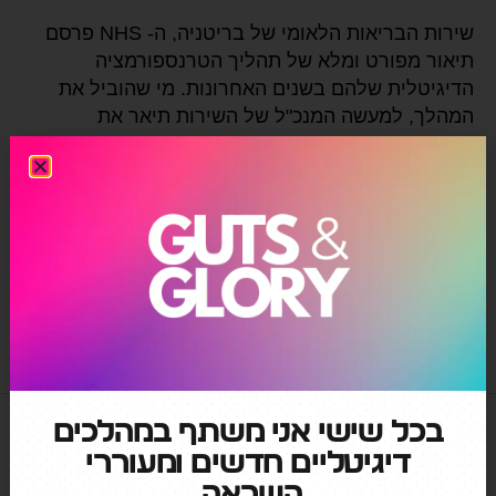
שירות הבריאות הלאומי של בריטניה, ה- NHS פרסם
תיאור מפורט ומלא של תהליך הטרנספורמציה
הדיגיטלית שלהם בשנים האחרונות. מי שהוביל את
המהלך, למעשה המנכ"ל של השירות תיאר את
ההשקעות, השינויים וכמובן ההישגים שהמערכת השיגה,
ואותי מדהימה העובדה שמדובר בסופו של דבר בארגון
ממשלתי, שבמיוחד בשנתיים האחרונות נמצא
בסיטואציה מאוד מאתגרת מבחינה ניהולית, מתאר
בצורה שקופה […]
בריאות דיגיטלית
,
חווית לקוח
,
טרסנפורמציה דיגיטלי
בכל שישי אני משתף במהלכים
דיגיטליים חדשים ומעוררי
השראה.